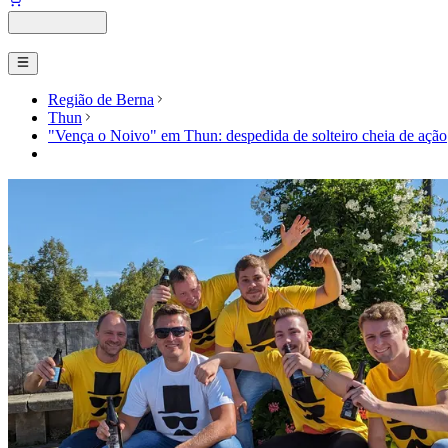
Região de Berna
Thun
"Vença o Noivo" em Thun: despedida de solteiro cheia de ação