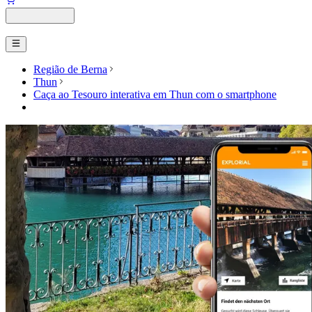
Região de Berna
Thun
Caça ao Tesouro interativa em Thun com o smartphone