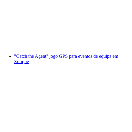
"Catch the Agent" GPS game em Biel para
eventos de equipa
por pessoa
a partir de €23
"Catch the Agent" jogo GPS para eventos de equipa em
Zurique