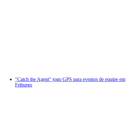
"Pega no Agente" Jogo GPS em Sarnen para
eventos de equipa
por pessoa
a partir de €23
"Catch the Agent" jogo GPS para eventos de equipe em
Friburgo