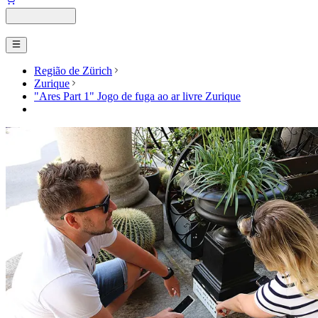
Região de Zürich
Zurique
"Ares Part 1" Jogo de fuga ao ar livre Zurique