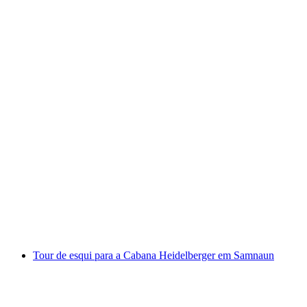
Minas de prata de S-charl no Engadine
por pessoa
a partir de €51
Tour de esqui para a Cabana Heidelberger em Samnaun