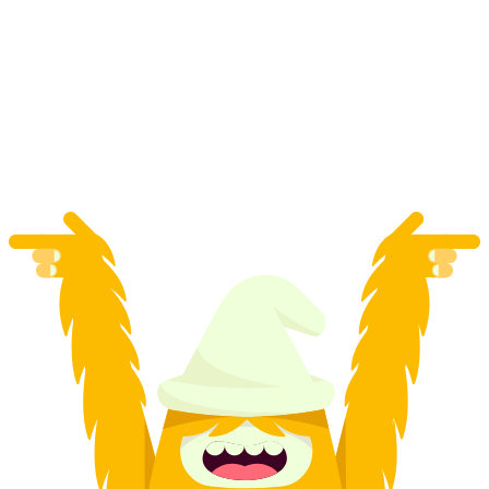
Caminhada sobre a caça no Val Müstair
por pessoa
a partir de €45