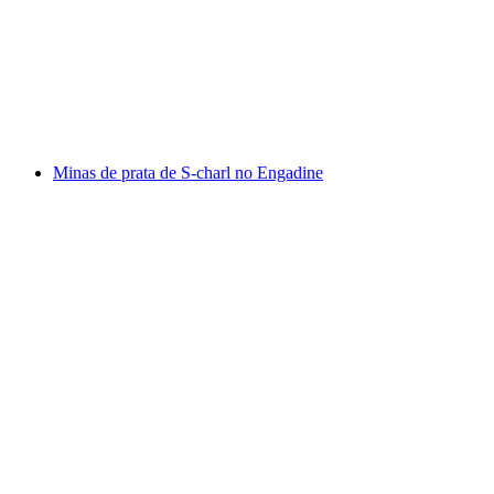
Curso de Reingresso no Esqui em Samnaun
por pessoa
a partir de €551
Minas de prata de S-charl no Engadine