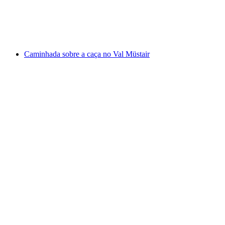
por pessoa
a partir de €334
Caminhada sobre a caça no Val Müstair