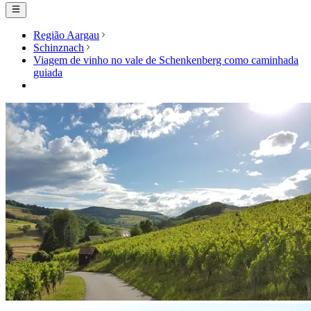
Região Aargau
Schinznach
Viagem de vinho no vale de Schenkenberg como caminhada
guiada