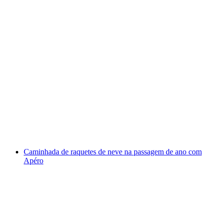
Curso de Avalanches e Alta Montanha de 2 dias
no Alpstein
por pessoa
a partir de €542
Caminhada de raquetes de neve na passagem de ano com
Apéro