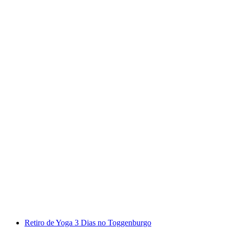
Caminhada de raquetes de neve na passagem
de ano com Apéro
por pessoa
a partir de €107
Retiro de Yoga 3 Dias no Toggenburgo