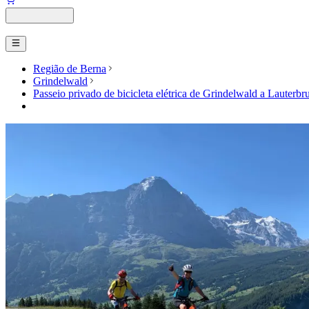
Região de Berna
Grindelwald
Passeio privado de bicicleta elétrica de Grindelwald a Lauterb