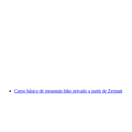
Day Spa no Hotel de Bem-Estar Bella Vista em
Zermatt
por pessoa
a partir de €39
Curso básico de mountain bike privado a partir de Zermatt