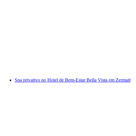
Spa Noturno Privado no Hotel Capricorn
Zermatt
por pessoa
a partir de €56
Spa privativo no Hotel de Bem-Estar Bella Vista em Zermatt