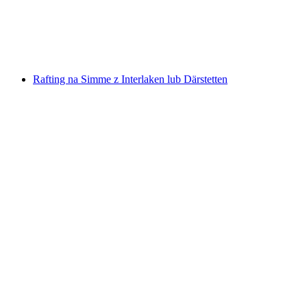
za osobę
od PLN 839
Rafting na Simme z Interlaken lub Därstetten