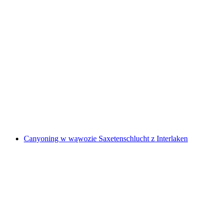
Wynajem pontonu dla 3-6 osób
za osobę
od PLN 911
Canyoning w wąwozie Saxetenschlucht z Interlaken