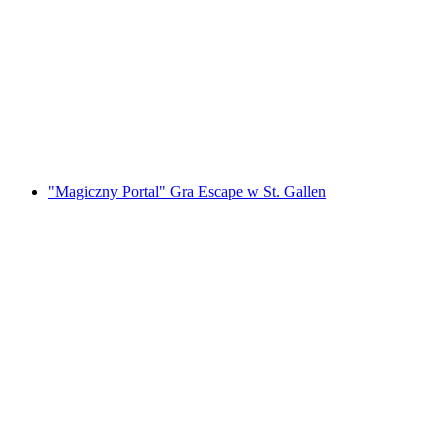
Wycieczka nad Jezioro Iseltwald na
elektrycznym quadem z Interlaken
za osobę
od PLN 623
"Magiczny Portal" Gra Escape w St. Gallen