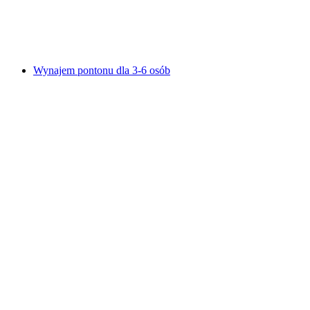
za osobę
od PLN 767
Wynajem pontonu dla 3-6 osób