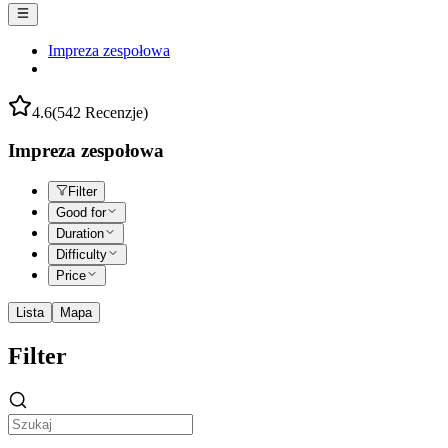
Impreza zespołowa
4.6
(542 Recenzje)
Impreza zespołowa
Filter
Good for
Duration
Difficulty
Price
Lista
Mapa
Filter