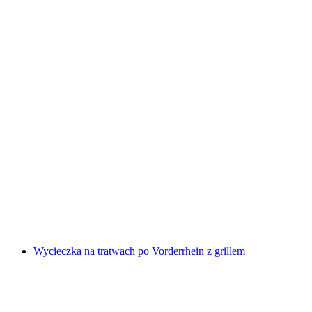
Spływ pontonowy w Simmental od Därstetten
za osobę
od PLN 647
Wycieczka na tratwach po Vorderrhein z grillem