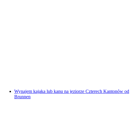
Rafting w Chateau d'Oex na rzece Saane z
Saanen/Gstaad do Chateau d'Oex
za osobę
od PLN 600
Wynajem kajaka lub kanu na jeziorze Czterech Kantonów od
Brunnen