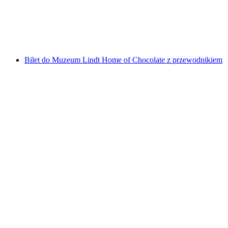
za osobę
od PLN 719
Bilet do Muzeum Lindt Home of Chocolate z przewodnikiem