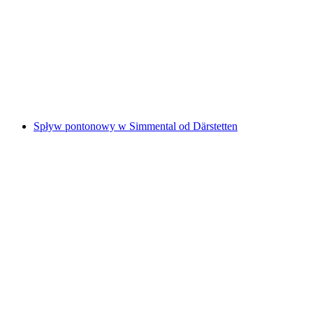
Rodzinne spływy na Inn
za osobę
od PLN 393
Spływ pontonowy w Simmental od Därstetten