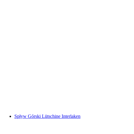
Kulinarna wycieczka w Bündner Herrschaft na
E-Bike z Bad Ragaz
za osobę
od PLN 336
Spływ Górski Lütschine Interlaken