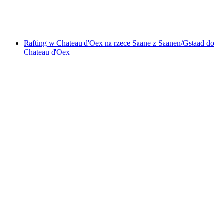
za osobę
od PLN 715
Rafting w Chateau d'Oex na rzece Saane z Saanen/Gstaad do
Chateau d'Oex