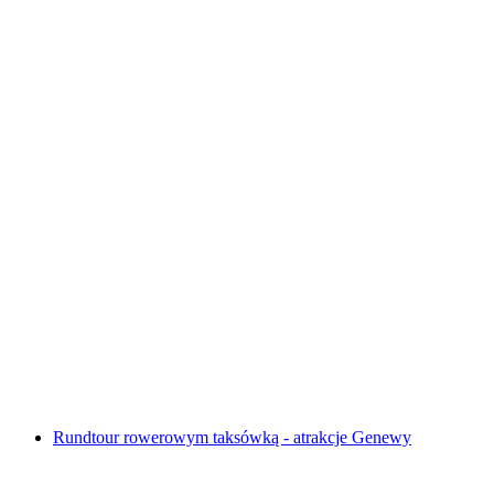
Wycieczka po czekoladzie w Bernie
za osobę
od PLN 264
Rundtour rowerowym taksówką - atrakcje Genewy