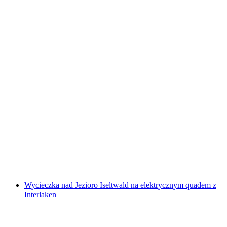
Mini golf w ultrafiole w Bazylei
za osobę
od PLN 72
Wycieczka nad Jezioro Iseltwald na elektrycznym quadem z
Interlaken