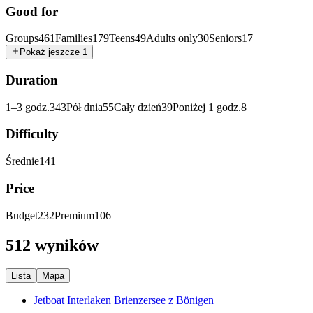
Good for
Groups
461
Families
179
Teens
49
Adults only
30
Seniors
17
Pokaż jeszcze 1
Duration
1–3 godz.
343
Pół dnia
55
Cały dzień
39
Poniżej 1 godz.
8
Difficulty
Średnie
141
Price
Budget
232
Premium
106
512 wyników
Lista
Mapa
Jetboat Interlaken Brienzersee z Bönigen