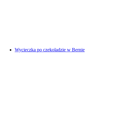
w Lucernie
za osobę
od PLN 183
Wycieczka po czekoladzie w Bernie