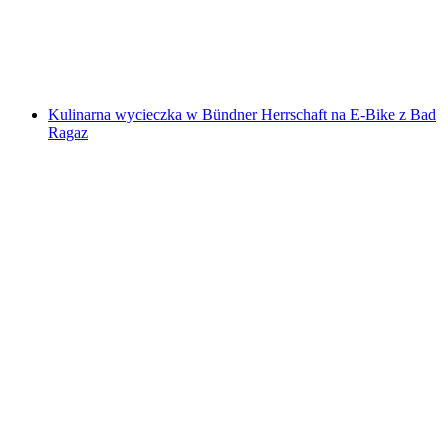
za osobę
od PLN 317
Kulinarna wycieczka w Bündner Herrschaft na E-Bike z Bad
Ragaz