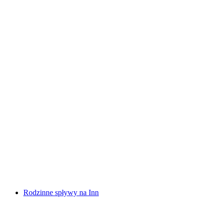
Spływ raftingowy Vorderrhein Rheinschlucht
za osobę
od PLN 600
Rodzinne spływy na Inn