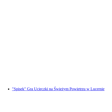
Bilet do Muzeum Lindt Home of Chocolate z
przewodnikiem
za osobę
od PLN 144
"Spisek" Gra Ucieczki na Świeżym Powietrzu w Lucernie