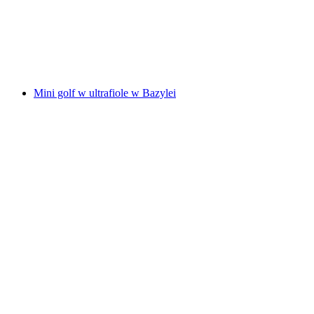
za osobę
od PLN 480
Mini golf w ultrafiole w Bazylei