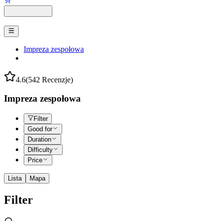
Impreza zespołowa
4.6
(542 Recenzje)
Impreza zespołowa
Filter
Good for
Duration
Difficulty
Price
Lista
Mapa
Filter