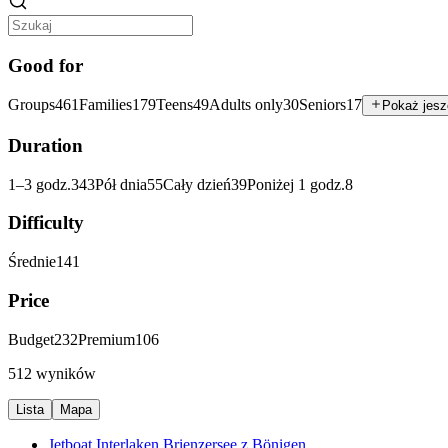
Good for
Groups
461
Families
179
Teens
49
Adults only
30
Seniors
17
Pokaż jesz
Duration
1–3 godz.
343
Pół dnia
55
Cały dzień
39
Poniżej 1 godz.
8
Difficulty
Średnie
141
Price
Budget
232
Premium
106
512 wyników
Lista
Mapa
Jetboat Interlaken Brienzersee z Bönigen