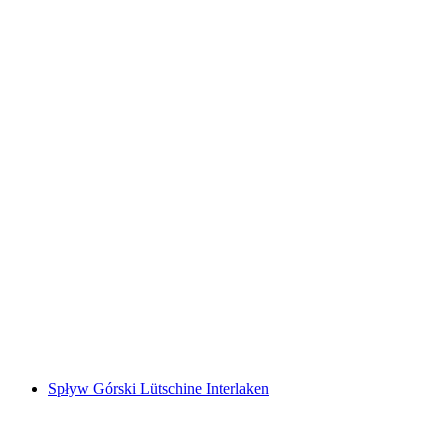
Kulinarna wycieczka w Bündner Herrschaft na
E-Bike z Bad Ragaz
za osobę
od PLN 336
Spływ Górski Lütschine Interlaken