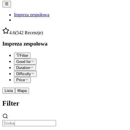
Impreza zespołowa
4.6
(542 Recenzje)
Impreza zespołowa
Filter
Good for
Duration
Difficulty
Price
Lista
Mapa
Filter