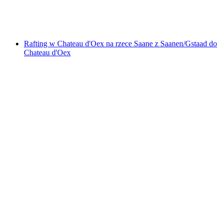
za osobę
od PLN 715
Rafting w Chateau d'Oex na rzece Saane z Saanen/Gstaad do
Chateau d'Oex