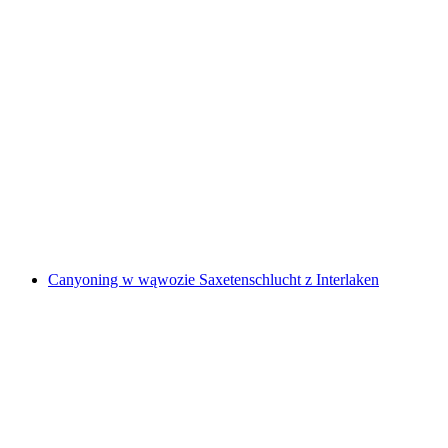
Wynajem pontonu dla 3-6 osób
za osobę
od PLN 911
Canyoning w wąwozie Saxetenschlucht z Interlaken