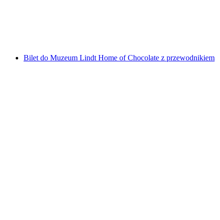
za osobę
od PLN 719
Bilet do Muzeum Lindt Home of Chocolate z przewodnikiem