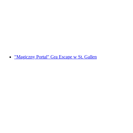
Wycieczka nad Jezioro Iseltwald na
elektrycznym quadem z Interlaken
za osobę
od PLN 623
"Magiczny Portal" Gra Escape w St. Gallen