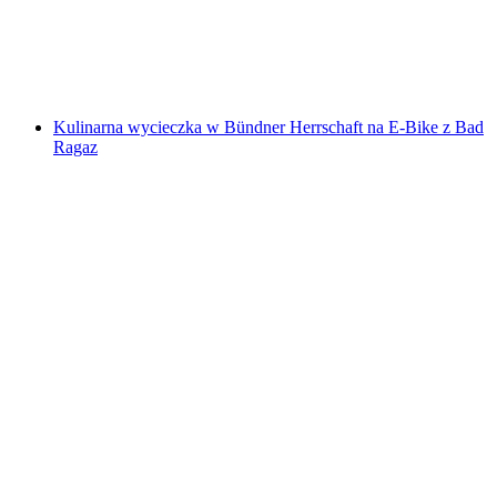
za osobę
od PLN 317
Kulinarna wycieczka w Bündner Herrschaft na E-Bike z Bad
Ragaz