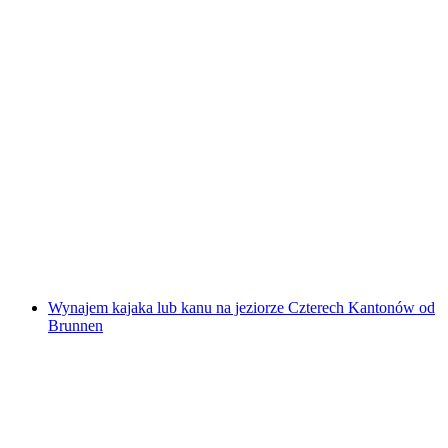
Rafting w Chateau d'Oex na rzece Saane z
Saanen/Gstaad do Chateau d'Oex
za osobę
od PLN 600
Wynajem kajaka lub kanu na jeziorze Czterech Kantonów od
Brunnen