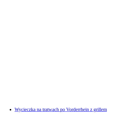
Spływ pontonowy w Simmental od Därstetten
za osobę
od PLN 647
Wycieczka na tratwach po Vorderrhein z grillem