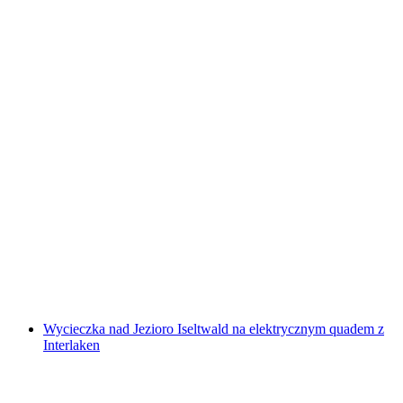
Mini golf w ultrafiole w Bazylei
za osobę
od PLN 72
Wycieczka nad Jezioro Iseltwald na elektrycznym quadem z
Interlaken