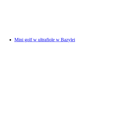
za osobę
od PLN 480
Mini golf w ultrafiole w Bazylei