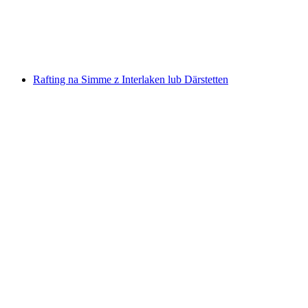
za osobę
od PLN 839
Rafting na Simme z Interlaken lub Därstetten