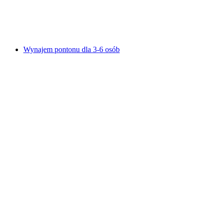
za osobę
od PLN 767
Wynajem pontonu dla 3-6 osób