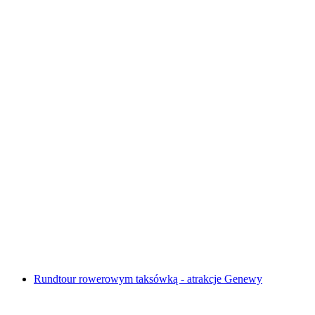
Wycieczka po czekoladzie w Bernie
za osobę
od PLN 264
Rundtour rowerowym taksówką - atrakcje Genewy