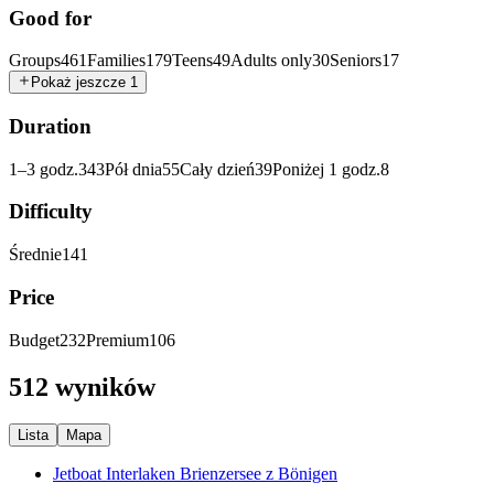
Good for
Groups
461
Families
179
Teens
49
Adults only
30
Seniors
17
Pokaż jeszcze 1
Duration
1–3 godz.
343
Pół dnia
55
Cały dzień
39
Poniżej 1 godz.
8
Difficulty
Średnie
141
Price
Budget
232
Premium
106
512 wyników
Lista
Mapa
Jetboat Interlaken Brienzersee z Bönigen