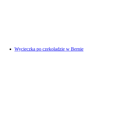
w Lucernie
za osobę
od PLN 183
Wycieczka po czekoladzie w Bernie