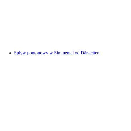
Rodzinne spływy na Inn
za osobę
od PLN 393
Spływ pontonowy w Simmental od Därstetten