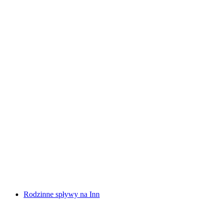
Spływ raftingowy Vorderrhein Rheinschlucht
za osobę
od PLN 600
Rodzinne spływy na Inn