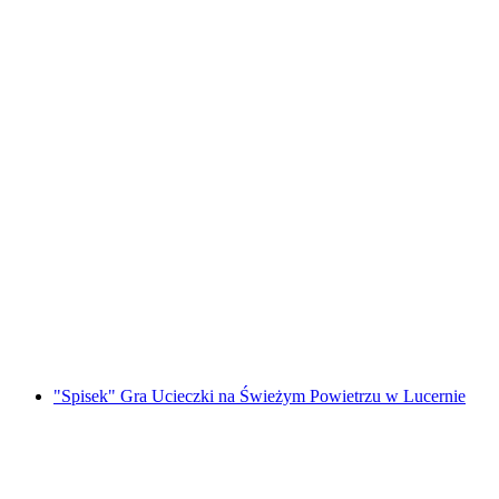
Bilet do Muzeum Lindt Home of Chocolate z
przewodnikiem
za osobę
od PLN 144
"Spisek" Gra Ucieczki na Świeżym Powietrzu w Lucernie