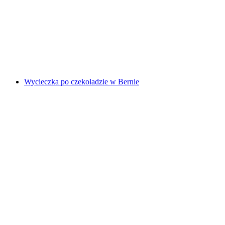
w Lucernie
za osobę
od PLN 183
Wycieczka po czekoladzie w Bernie