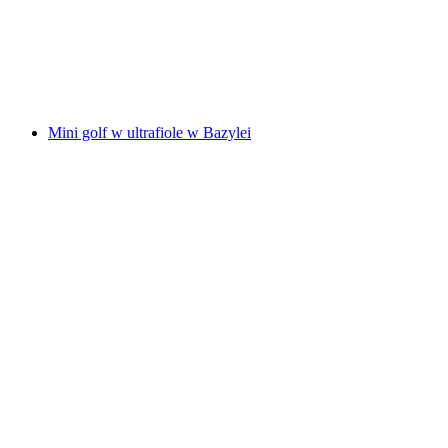
za osobę
od PLN 480
Mini golf w ultrafiole w Bazylei