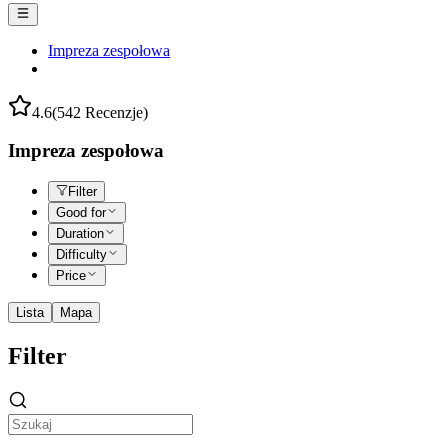
Impreza zespołowa
4.6
(542 Recenzje)
Impreza zespołowa
Filter
Good for
Duration
Difficulty
Price
Lista
Mapa
Filter