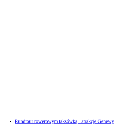
Wycieczka po czekoladzie w Bernie
za osobę
od PLN 264
Rundtour rowerowym taksówką - atrakcje Genewy