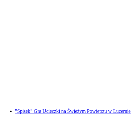
Bilet do Muzeum Lindt Home of Chocolate z
przewodnikiem
za osobę
od PLN 144
"Spisek" Gra Ucieczki na Świeżym Powietrzu w Lucernie