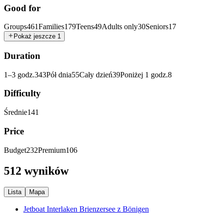
Good for
Groups
461
Families
179
Teens
49
Adults only
30
Seniors
17
Pokaż jeszcze 1
Duration
1–3 godz.
343
Pół dnia
55
Cały dzień
39
Poniżej 1 godz.
8
Difficulty
Średnie
141
Price
Budget
232
Premium
106
512 wyników
Lista
Mapa
Jetboat Interlaken Brienzersee z Bönigen