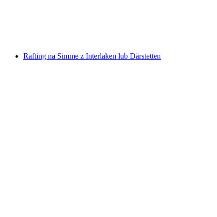
za osobę
od PLN 839
Rafting na Simme z Interlaken lub Därstetten