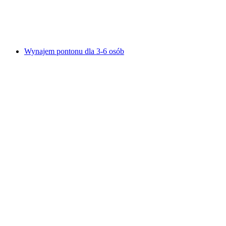
za osobę
od PLN 767
Wynajem pontonu dla 3-6 osób