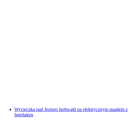
Mini golf w ultrafiole w Bazylei
za osobę
od PLN 72
Wycieczka nad Jezioro Iseltwald na elektrycznym quadem z
Interlaken