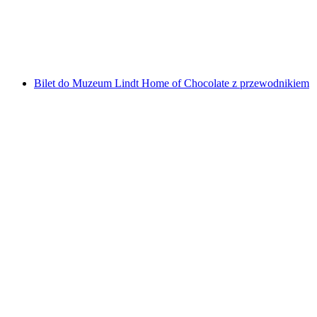
za osobę
od PLN 719
Bilet do Muzeum Lindt Home of Chocolate z przewodnikiem