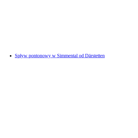
Rodzinne spływy na Inn
za osobę
od PLN 393
Spływ pontonowy w Simmental od Därstetten