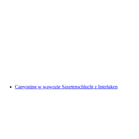
Wynajem pontonu dla 3-6 osób
za osobę
od PLN 911
Canyoning w wąwozie Saxetenschlucht z Interlaken