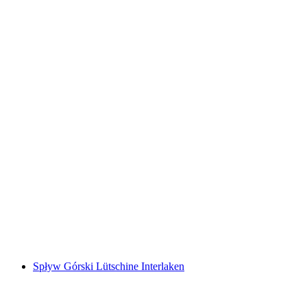
Kulinarna wycieczka w Bündner Herrschaft na
E-Bike z Bad Ragaz
za osobę
od PLN 336
Spływ Górski Lütschine Interlaken