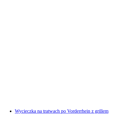
Spływ pontonowy w Simmental od Därstetten
za osobę
od PLN 647
Wycieczka na tratwach po Vorderrhein z grillem