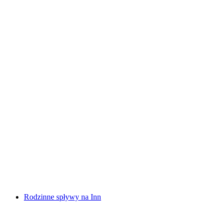
Spływ raftingowy Vorderrhein Rheinschlucht
za osobę
od PLN 600
Rodzinne spływy na Inn