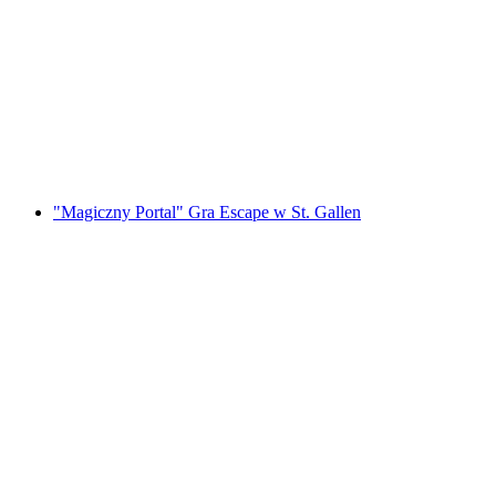
Wycieczka nad Jezioro Iseltwald na
elektrycznym quadem z Interlaken
za osobę
od PLN 623
"Magiczny Portal" Gra Escape w St. Gallen