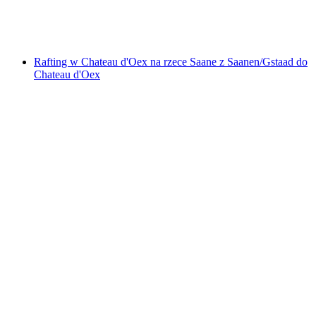
za osobę
od PLN 715
Rafting w Chateau d'Oex na rzece Saane z Saanen/Gstaad do
Chateau d'Oex