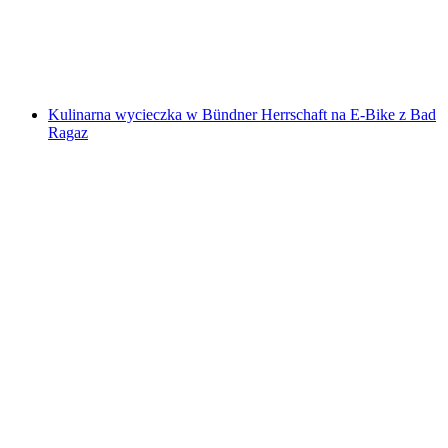
za osobę
od PLN 317
Kulinarna wycieczka w Bündner Herrschaft na E-Bike z Bad
Ragaz