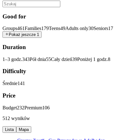
Good for
Groups
461
Families
179
Teens
49
Adults only
30
Seniors
17
Pokaż jeszcze 1
Duration
1–3 godz.
343
Pół dnia
55
Cały dzień
39
Poniżej 1 godz.
8
Difficulty
Średnie
141
Price
Budget
232
Premium
106
512 wyników
Lista
Mapa