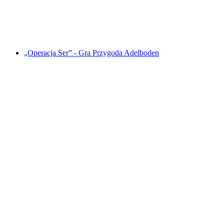
za osobę
od PLN 188
„Operacja Ser” - Gra Przygoda Adelboden