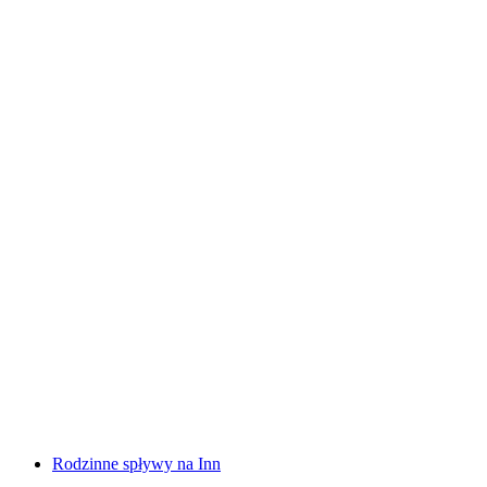
Spływ raftingowy Vorderrhein Rheinschlucht
za osobę
od PLN 600
Rodzinne spływy na Inn