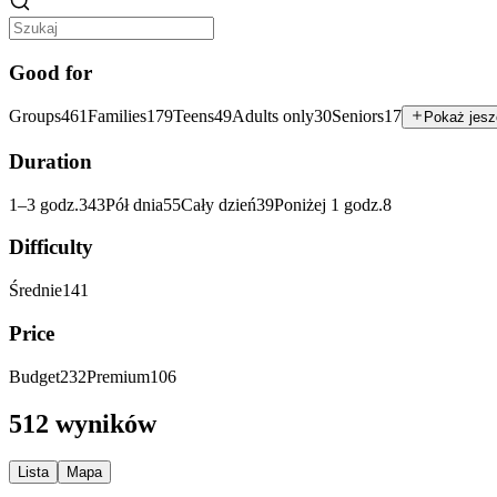
Good for
Groups
461
Families
179
Teens
49
Adults only
30
Seniors
17
Pokaż jesz
Duration
1–3 godz.
343
Pół dnia
55
Cały dzień
39
Poniżej 1 godz.
8
Difficulty
Średnie
141
Price
Budget
232
Premium
106
512 wyników
Lista
Mapa