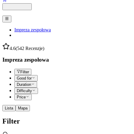
Impreza zespołowa
4.6
(542 Recenzje)
Impreza zespołowa
Filter
Good for
Duration
Difficulty
Price
Lista
Mapa
Filter