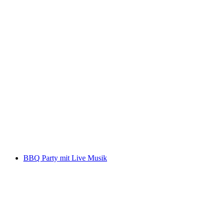
Live Music "Colin Flint" Hotel Braunbär
Akses Bebas
BBQ Party mit Live Musik