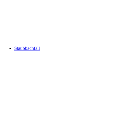
Grimsel Schlucht
Staubbachfall