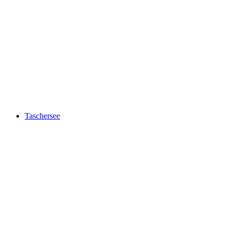
Brienzersee
Taschersee