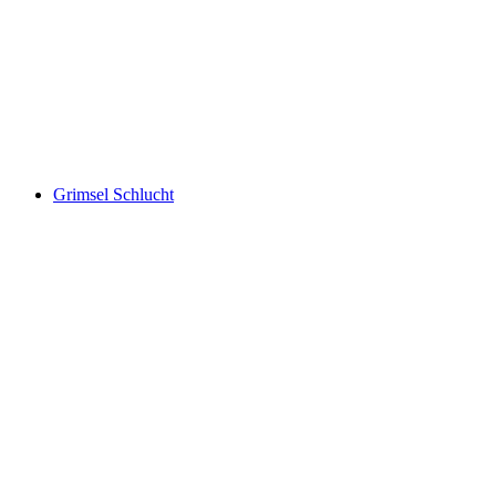
Chli Schliere Schlucht
Grimsel Schlucht