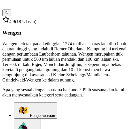
4.9
(18 Ulasan)
Wengen
Wengen terletak pada ketinggian 1274 m di atas paras laut di sebuah
dataran tinggi yang indah di Berner Oberland. Kampung ini terkenal
dengan perlumbaan Lauberhorn tahunan. Wengen merupakan titik
permulaan untuk 500 km laluan mendaki dan 100 km laluan ski.
Terletak di kaki Eiger, Mönch dan Jungfrau, ia sepenuhnya bebas
kereta. 6 pengangkutan gunung dan 10 lif kerusi membawa
pengunjung di kawasan ski Kleine Scheidegg/​Männlichen–
Grindelwald/​Wengen ke dalam gunung.
Apa yang sesuai dengan suasana hati anda? Pilih suasana dan kami
akan menyesuaikan kategori serta cadangan.
Pengembaraan