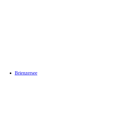
Jungfraujoch
Brienzersee