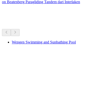
on Beatenberg Paragliding Tandem dari Interlaken
Tasik & keseronokan air
Semua dalam 30 minit pemanduan
Wengen Swimming and Sunbathing Pool