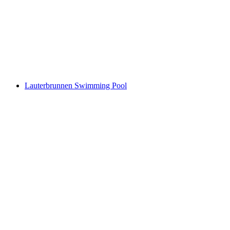
Bei der Zuben, Lauterbrunnen
Lauterbrunnen Swimming Pool