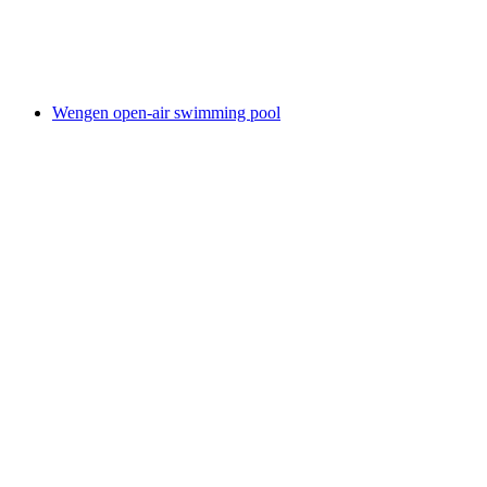
Wengen Swimming and Sunbathing Pool
Wengen open-air swimming pool