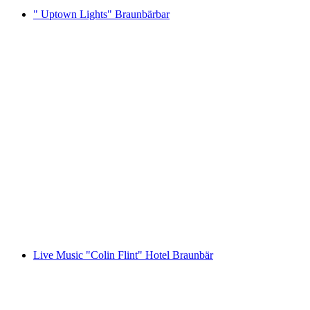
" Uptown Lights" Braunbärbar
" Uptown Lights" Braunbärbar
Akses Bebas
Live Music "Colin Flint" Hotel Braunbär