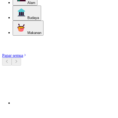
Alam
Budaya
Makanan
Terokai kategori
Papar semua