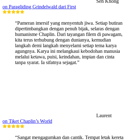
Seh Khong
on Paragliding Grindelwald dari First
“Pameran imersif yang menyentuh jiwa. Setiap butiran
dipertimbangkan dengan penuh bijak, selaras dengan
humanisme Chaplin. Dari tayangan filem di pawagam,
kita terus terhubung dengan dunianya, kemudian
langkah demi langkah menyelami setiap tema karya
agungnya. Karya ini melangkaui kebodohan manusia
melalui ketawa, puisi, keindahan, impian dan cinta
tanpa syarat. Ia sifatnya sejagat.”
Laurent
on Tiket Chaplin’s World
“Sangat mengagumkan dan cantik. Tempat letak kereta