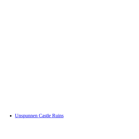
Schloss Unterseen
Unspunnen Castle Ruins