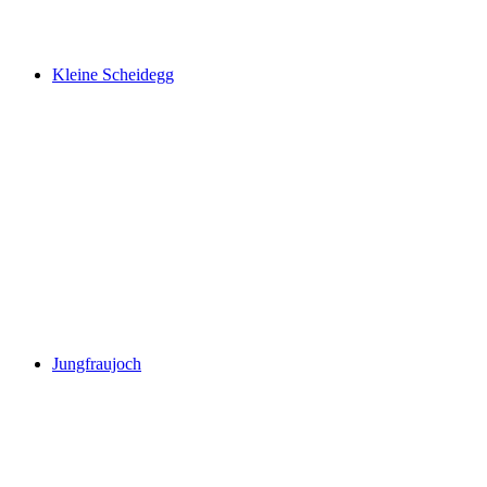
Männlichen
Kleine Scheidegg
Kleine Scheidegg
Jungfraujoch