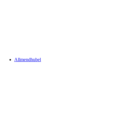
Schilthorn
Allmendhubel