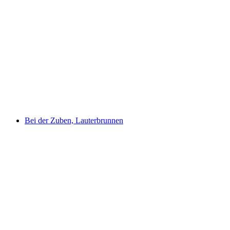
Wengen open-air swimming pool
Bei der Zuben, Lauterbrunnen