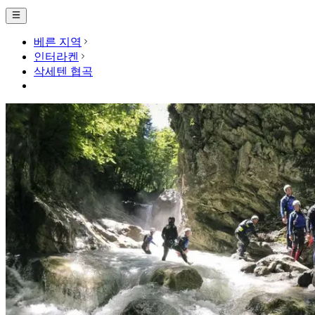
베른 지역
인터라켄
삭세텐 협곡