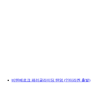
인터라켄에서 비텐베르크로의 패러글라이딩
탠덤
1인당
최저 KRW 400000
비텐베르크 패러글라이딩 탠덤 (인터라켄 출발)