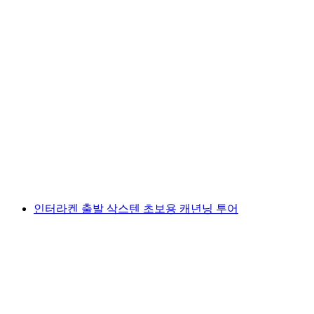
인터라켄에서 전기 쿼드로 즐기는 이젤트발트
호수 여행
1인당
최저 KRW 237000
인터라켄 출발 삭스텐 초보용 캐년닝 투어