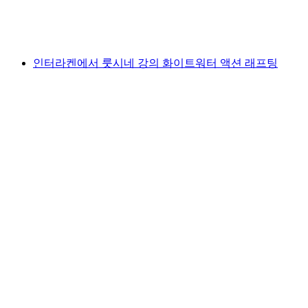
1인당
최저 KRW 75000
인터라켄에서 룻시네 강의 화이트워터 액션 래프팅