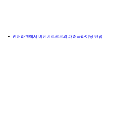
1인당
최저 KRW 362000
인터라켄에서 비텐베르크로의 패러글라이딩 탠덤