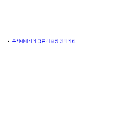
1인당
최저 KRW 346000
루치네에서의 급류 래프팅 인터라켄