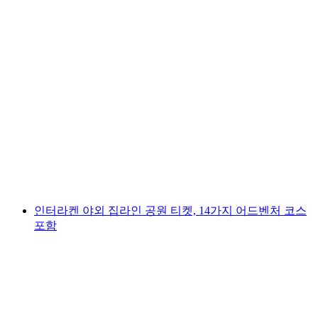
슝지 플라테 헬리콥터 스카이다이빙
1인당
최저 KRW 891000
인터라켄 야외 집라인 공원 티켓, 14가지 어드벤처 코스
포함