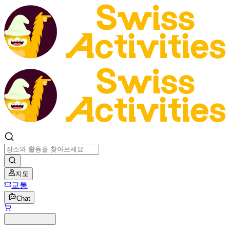
지도
교통
Chat