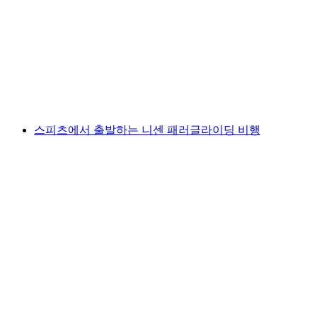
글라이딩
1인당
최저 KRW 346000
스피츠에서 출발하는 니센 패러글라이딩 비행