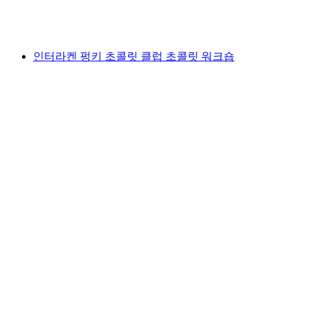
1인당
최저 KRW 19000
인터라켄 펑키 초콜릿 클럽 초콜릿 워크숍