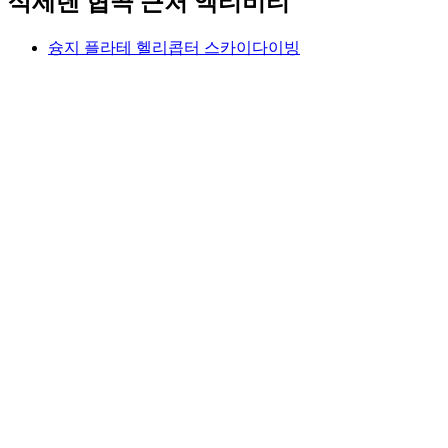
삭세텐 협곡 근처 액티비티
슝지 플라테 헬리콥터 스카이다이빙