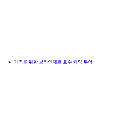
Brienzersee에서 SUP 대여하기
1인당
최저 KRW 73000
가족을 위한 브리엔제르 호수 카약 투어