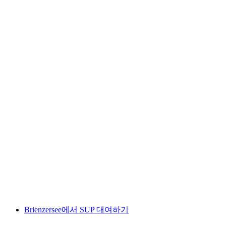
스피츠에서 출발하는 니센 패러글라이딩 비행
1인당
최저 KRW 455000
Brienzersee에서 SUP 대여하기