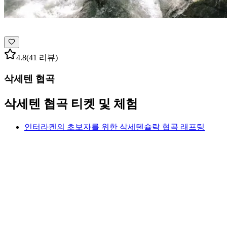
4.8
(41 리뷰)
삭세텐 협곡
삭세텐 협곡 티켓 및 체험
인터라켄의 초보자를 위한 삭세텐슐락 협곡 래프팅