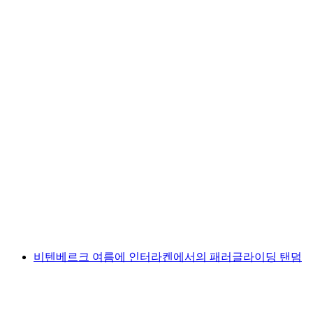
인터라켄에서 룻시네 강의 화이트워터 액션 래
프팅
1인당
최저 KRW 271000
비텐베르크 여름에 인터라켄에서의 패러글라이딩 탠덤