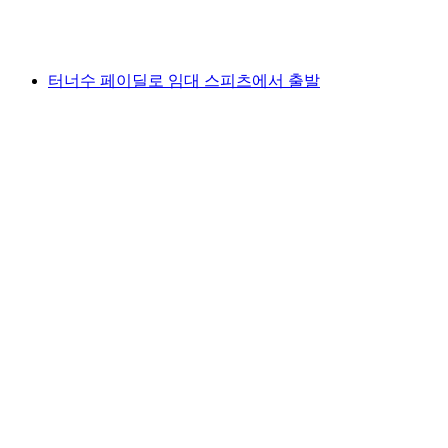
1인당
최저 KRW 289000
터너수 페이딜로 임대 스피츠에서 출발