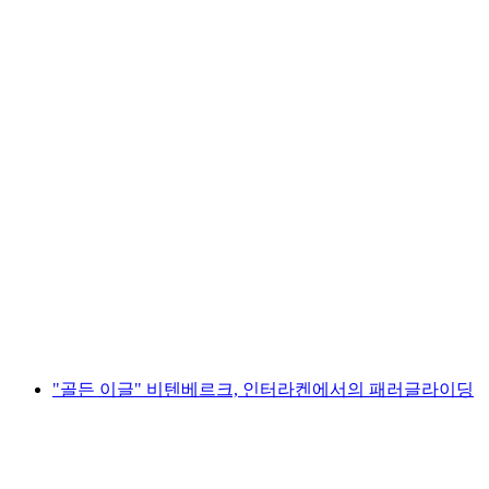
루치네에서의 급류 래프팅 인터라켄
1인당
최저 KRW 273000
"골든 이글" 비텐베르크, 인터라켄에서의 패러글라이딩