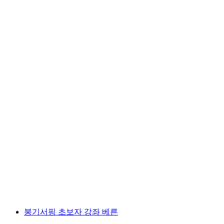
프리부르에서 스위스 미텔란드를 가로지르는
열기구 저녁 비행
1인당
최저 KRW 618000
붕기서핑 초보자 강좌 베른