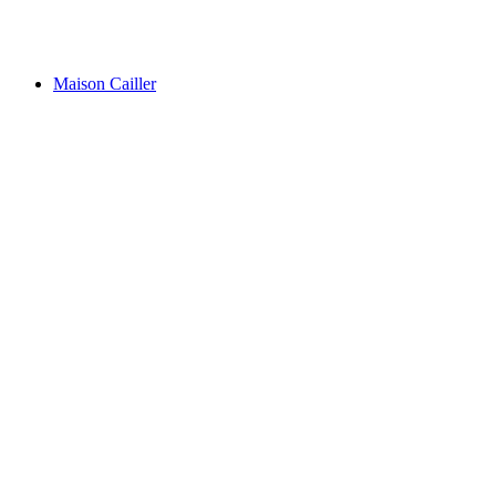
툰 성
Maison Cailler