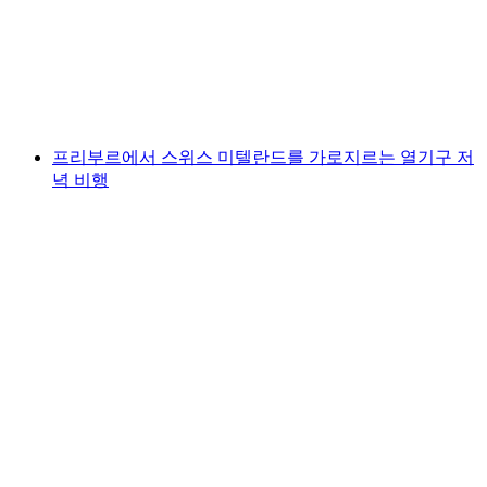
1인당
최저 KRW 3999000
프리부르에서 스위스 미텔란드를 가로지르는 열기구 저
녁 비행