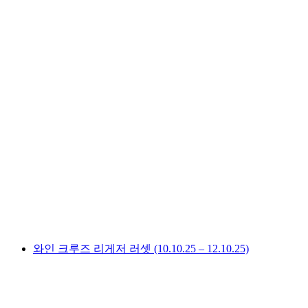
와인 크루즈 투뤼레트 트완(24.10.25 –
26.10.25)
1인당
최저 KRW 3999000
와인 크루즈 리게저 러셋 (10.10.25 – 12.10.25)