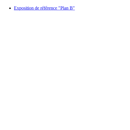
Exposition de référence "Plan B"
Exposition de référence "Plan B"
자유 입장