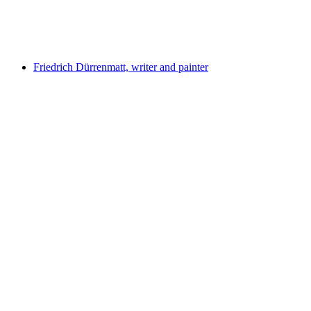
자유 입장
Friedrich Dürrenmatt, writer and painter