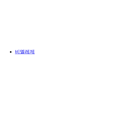
무르텐제
비엘레제