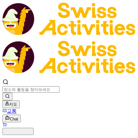
지도
교통
Chat