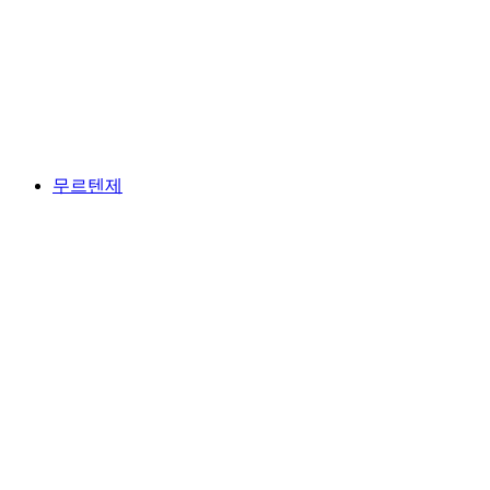
네우앙베르지 호수
무르텐제