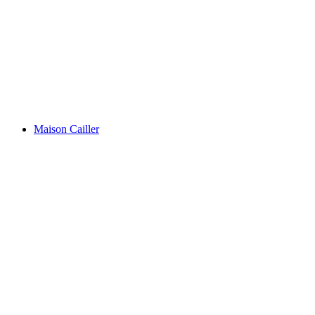
툰 성
Maison Cailler