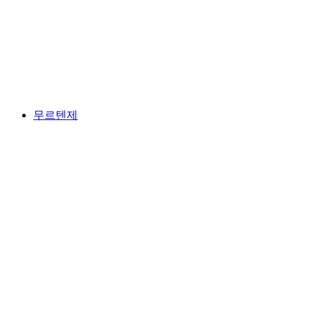
네우앙베르지 호수
무르텐제