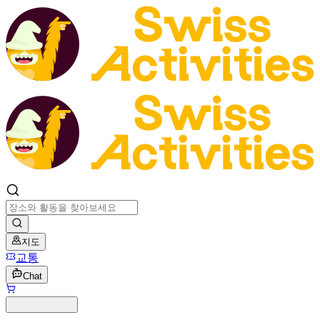
지도
교통
Chat