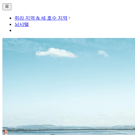
쥐라 지역 & 세 호수 지역
뇌샤텔