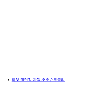
개인 알펜 열기구 투어 동스위스
1인당
최저 KRW 3635000
티켓 랜턴길 자텔-호흐슈투클리