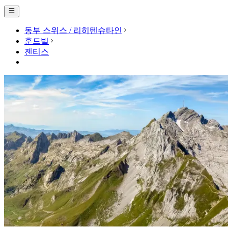
동부 스위스 / 리히텐슈타인
훈드빌
젠티스