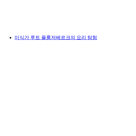
1인당
최저 KRW 70000
미식가 루트 플룸저베르크의 요리 탐험