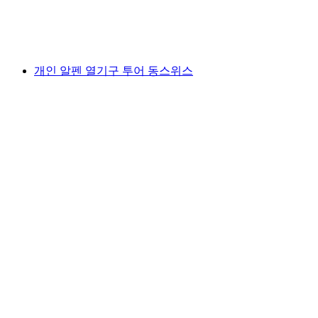
1인당
최저 KRW 153000
개인 알펜 열기구 투어 동스위스