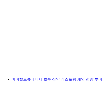
발 시네스트라의 야생 동물 관찰과 퐁듀 파티
1인당
최저 KRW 73000
비어발트슈테터제 호수 산악 레스토랑 개인 전망 투어