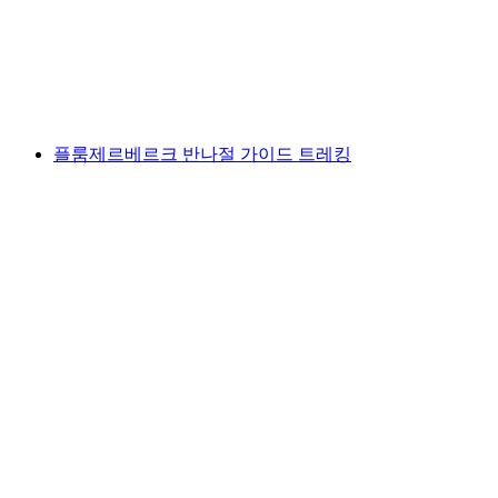
1인당
최저 KRW 359000
플룸제르베르크 반나절 가이드 트레킹