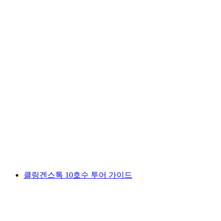
사르돈 지질 공원 지질 트레킹
1인당
최저 KRW 91000
클링겐스톡 10호수 투어 가이드