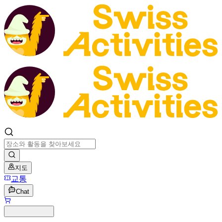
지도
교통
Chat