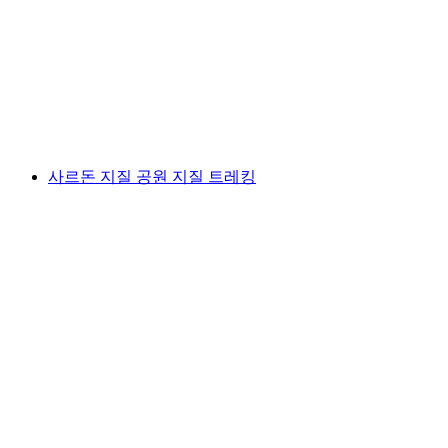
광 티켓
1인당
최저 KRW 57000
사르돈 지질 공원 지질 트레킹