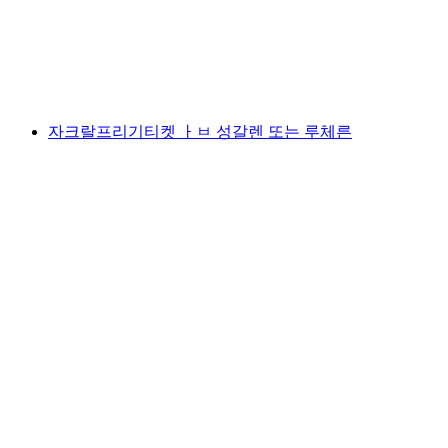
1인당
최저 KRW 55000
자크랄프리기티켓 ㅏㅂ 성갈렌 또는 루체른