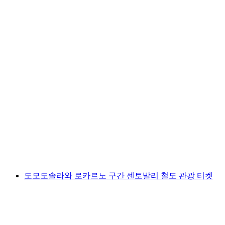
베이투스 동굴 티켓
1인당
최저 KRW 37000
도모도솔라와 로카르노 구간 센토발리 철도 관광 티켓