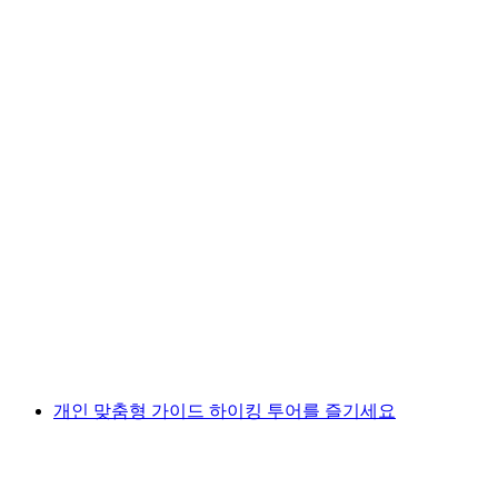
플룸제르베르크 반나절 가이드 트레킹
1인당
최저 KRW 273000
개인 맞춤형 가이드 하이킹 투어를 즐기세요