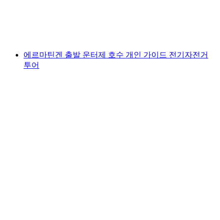
1인당
최저 KRW 120000
에르마틴겐 출발 운터제 호수 개인 가이드 전기자전거
투어