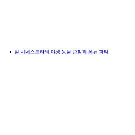
페리무크 야생허브 모험 숲 빌리겐
1인당
최저 KRW 37000
발 시네스트라의 야생 동물 관찰과 퐁듀 파티