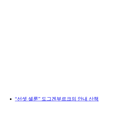
미식가 루트 플룸저베르크의 요리 탐험
1인당
최저 KRW 110000
“선셋 셀룬” 도그겐부르크의 안내 산책