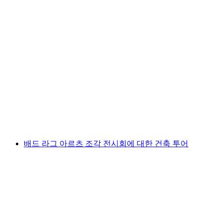
취리히 시내 투어와 인사이트
1인당
최저 KRW 291000
배드 라그 아르츠 조각 전시회에 대한 건축 투어