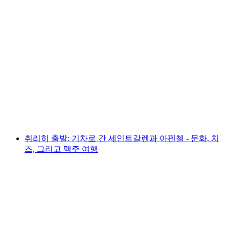
취리히 시내 투어, 초콜라리움, 앱펜젤러 셰이
크 치즈 공장 방문
1인당
최저 KRW 184000
취리히 출발: 기차로 간 세인트갈렌과 아펜첼 - 문화, 치
즈, 그리고 맥주 여행