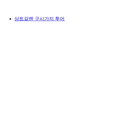
최저 KRW 24000
상트갈렌 구시가지 투어