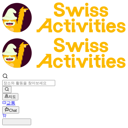
지도
교통
Chat