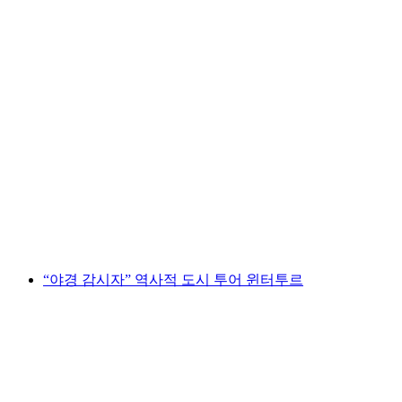
상트갈렌 구시가지 투어
1인당
최저 KRW 28000
“야경 감시자” 역사적 도시 투어 윈터투르