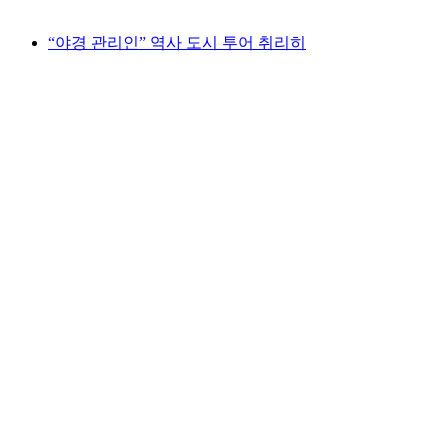
최저 KRW 33000
“야경 관리인” 역사 도시 투어 취리히