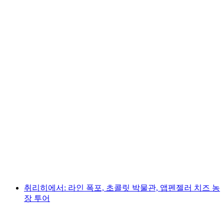
취리히에서 초콜릿 대박 투어와 앱엔젤러 치즈
공장 방문
1인당
최저 KRW 144000
취리히에서: 라인 폭포, 초콜릿 박물관, 앱펜젤러 치즈 농
장 투어