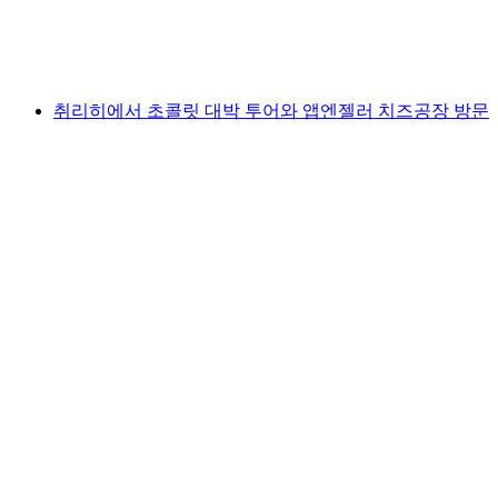
1인당
최저 KRW 219000
취리히에서 초콜릿 대박 투어와 앱엔젤러 치즈공장 방문