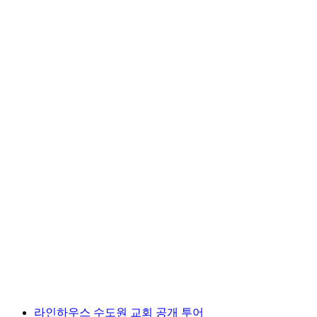
“야경 감시자” 역사적 도시 투어 윈터투르
1인당
최저 KRW 46000
라인하우스 수도원 교회 공개 투어