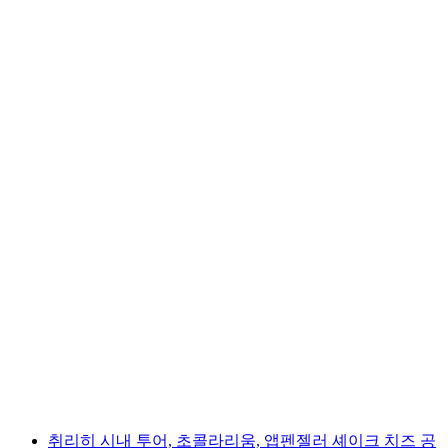
아펜젤러® 치즈 체험관
1인당
최저 KRW 24000
취리히 시내 투어, 초콜라리움, 앱펜젤러 셰이크 치즈 공