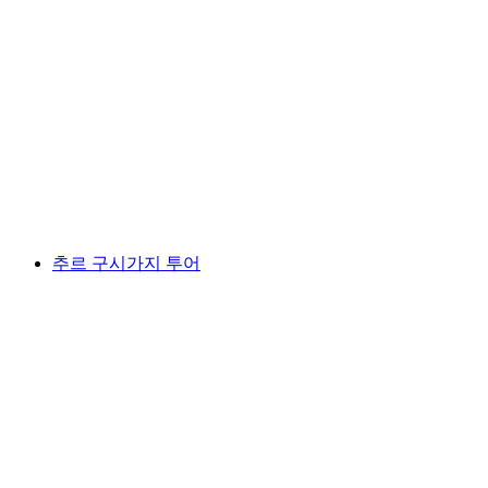
라인하우스 수도원 교회 공개 투어
1인당
최저 KRW 37000
추르 구시가지 투어