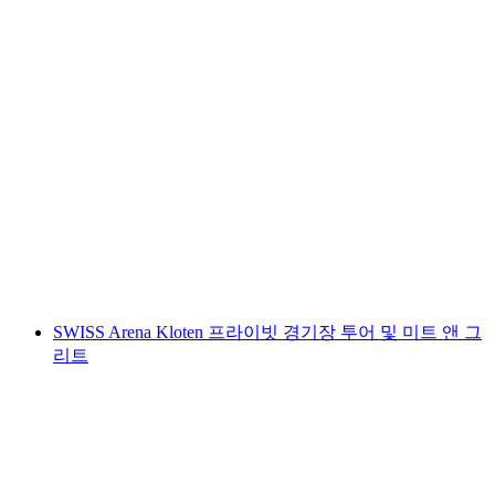
"영감을 주자" 팀 이벤트 취리히 미술관에서
1인당
최저 KRW 818000
SWISS Arena Kloten 프라이빗 경기장 투어 및 미트 앤 그
리트