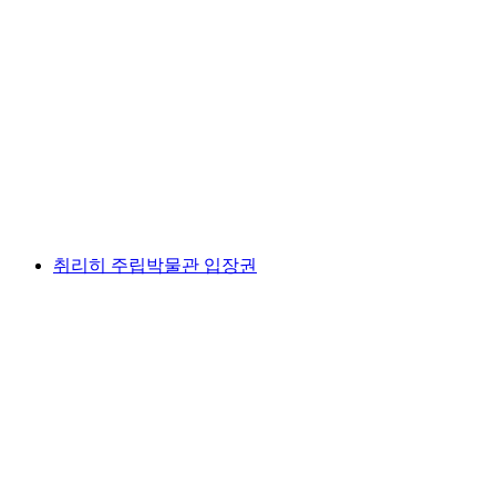
“야경 관리인” 역사 도시 투어 취리히
1인당
최저 KRW 28000
취리히 주립박물관 입장권