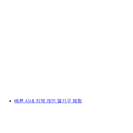
샤토-드'외에서의 열기구 산악 비행
1인당
최저 KRW 714000
베른 시내 지역 개인 열기구 체험