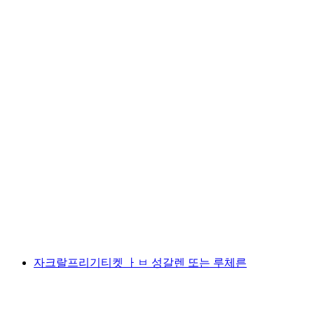
고타르 파노라마 익스프레스 기차 예약
1인당
최저 KRW 44000
자크랄프리기티켓 ㅏㅂ 성갈렌 또는 루체른