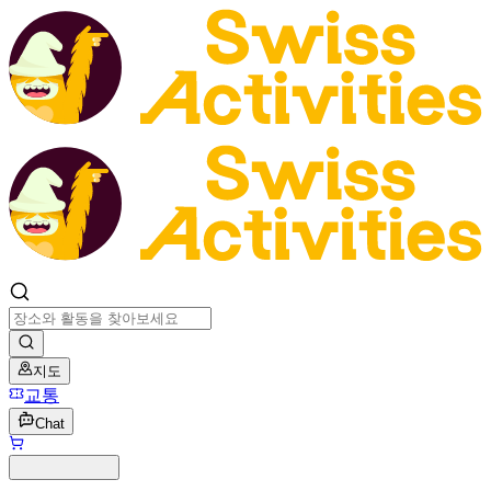
지도
교통
Chat