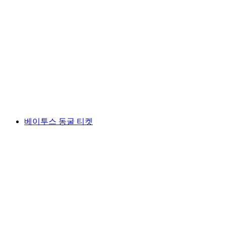
티켓 랜턴길 자텔-호흐슈투클리
1인당
최저 KRW 55000
베이투스 동굴 티켓