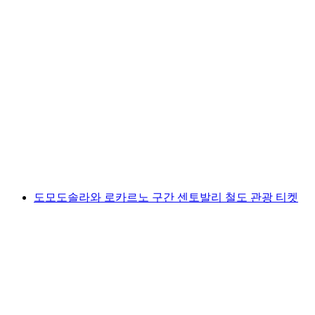
비어발트슈테터제 호수 산악 레스토랑 개인 전
망 투어
1인당
최저 KRW 361000
도모도솔라와 로카르노 구간 센토발리 철도 관광 티켓