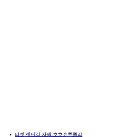
클링겐스톡 10호수 투어 가이드
1인당
최저 KRW 1226000
티켓 랜턴길 자텔-호흐슈투클리