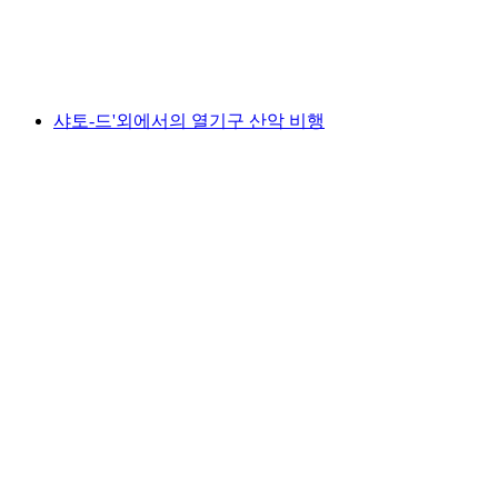
1인당
최저 KRW 57000
샤토-드'외에서의 열기구 산악 비행