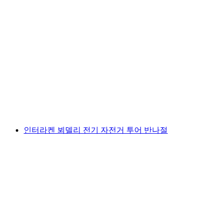
부트빌 출발, 언터로트혼 빙하 헬리콥터 비행
및 빙하 착륙
1인당
최저 KRW 6308000
인터라켄 뵈델리 전기 자전거 투어 반나절