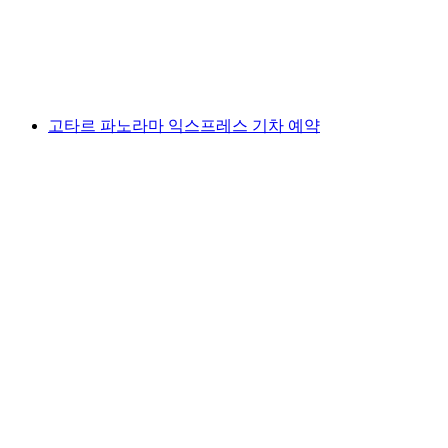
1인당
최저 KRW 300000
고타르 파노라마 익스프레스 기차 예약