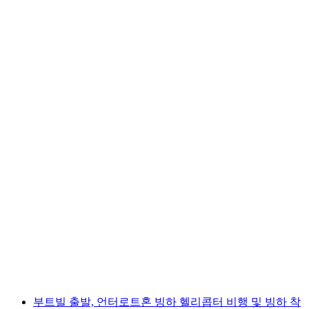
베이투스 동굴 티켓
1인당
최저 KRW 37000
부트빌 출발, 언터로트혼 빙하 헬리콥터 비행 및 빙하 착