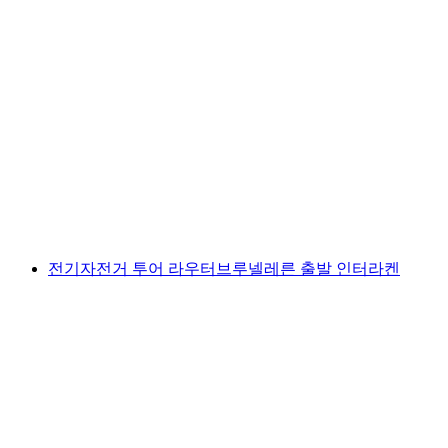
개인 맞춤형 가이드 전기자전거 투어 그린델발
트
1인당
최저 KRW 476000
전기자전거 투어 라우터브루넬레른 출발 인터라켄