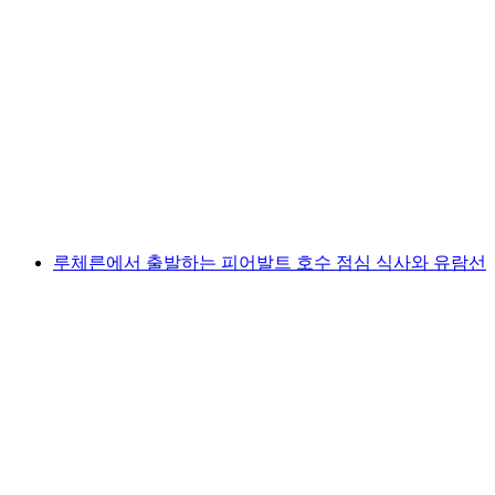
루체른-브루넨 선박 티켓
1인당
최저 KRW 84000
루체른에서 출발하는 피어발트 호수 점심 식사와 유람선