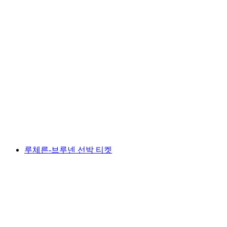
루체른 - 쿠스슈타흐트 암 리기 선박 티켓
1인당
최저 KRW 57000
루체른-브루넨 선박 티켓