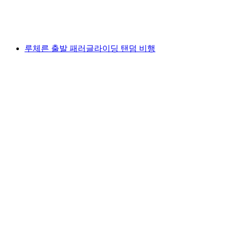
1인당
최저 KRW 364000
루체른 출발 패러글라이딩 탠덤 비행