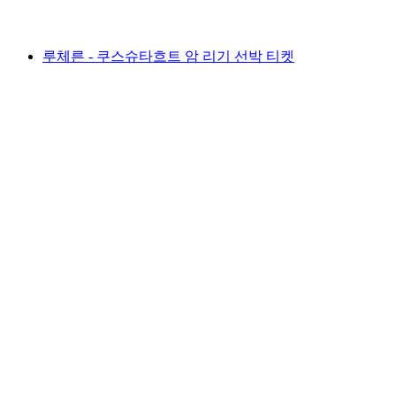
최저 KRW 97000
루체른 - 쿠스슈타흐트 암 리기 선박 티켓