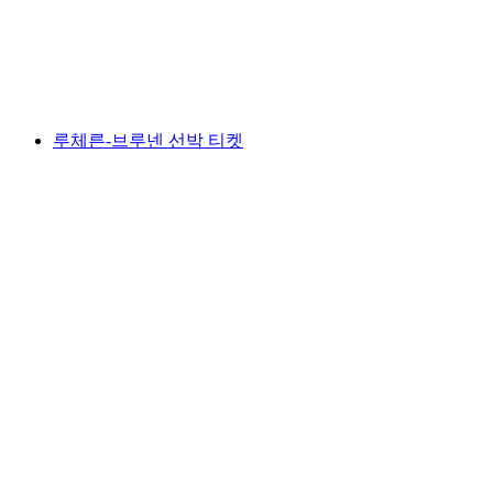
1인당
최저 KRW 57000
루체른-브루넨 선박 티켓