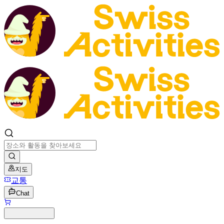
지도
교통
Chat