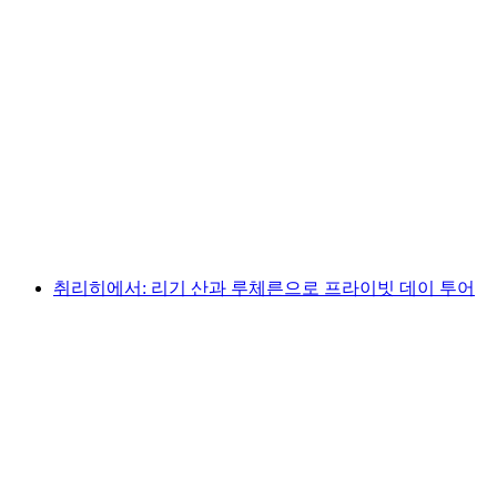
부흐츠에서 그로스카니에르(카누) 팀 이벤트
1인당
최저 KRW 128000
취리히에서: 리기 산과 루체른으로 프라이빗 데이 투어