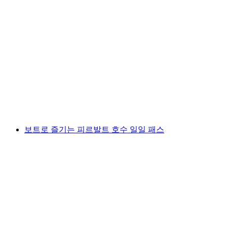
루체른-비츠나우 선박 티켓
1인당
최저 KRW 57000
보트로 즐기는 피르발트 호수 일일 패스