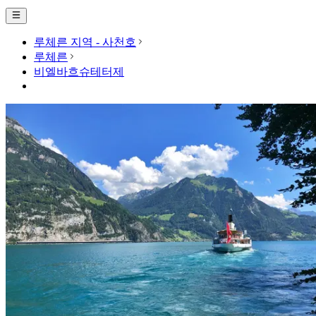
루체른 지역 - 사천호
루체른
비엘바흐슈테터제