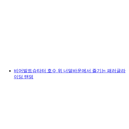
브뤼넨에서 루체른 호수의 카약 또는 캐너리 대
여
1인당
최저 KRW 120000
비어발트슈타터 호수 위 너덜바운에서 즐기는 패러글라
이딩 탠덤