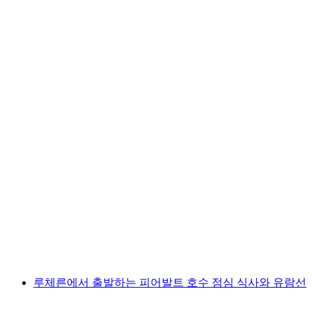
루체른-브루넨 선박 티켓
1인당
최저 KRW 84000
루체른에서 출발하는 피어발트 호수 점심 식사와 유람선