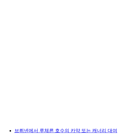
루체른 - 플일렌 배를 타는 티켓
1인당
최저 KRW 97000
브뤼넨에서 루체른 호수의 카약 또는 캐너리 대여