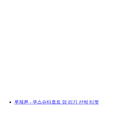
루체른 출발 패러글라이딩 탠덤 비행
1인당
최저 KRW 355000
루체른 - 쿠스슈타흐트 암 리기 선박 티켓