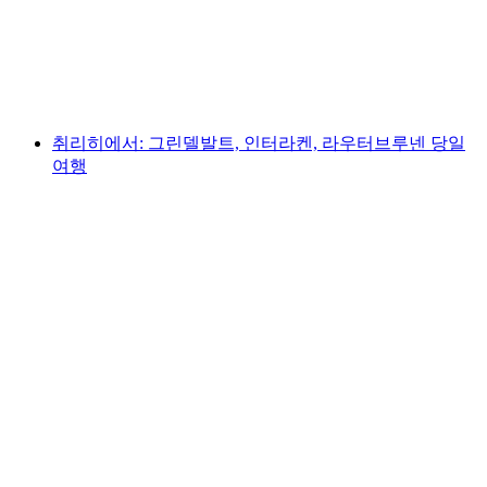
1인당
최저 KRW 439000
취리히에서: 그린델발트, 인터라켄, 라우터브루넨 당일
여행