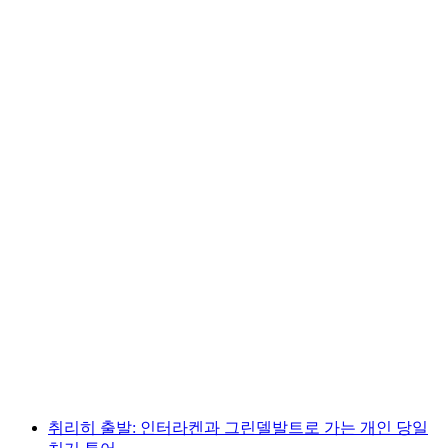
취리히에서: 그린델발트, 인터라켄, 라우터브루
넨 당일 여행
1인당
최저 KRW 239000
취리히 출발: 인터라켄과 그린델발트로 가는 개인 당일