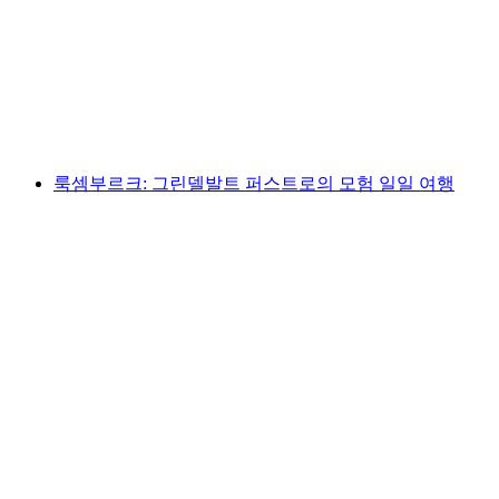
취리히에서: 그린델발트 퍼스트의 모험
1인당
최저 KRW 348000
룩셈부르크: 그린델발트 퍼스트로의 모험 일일 여행