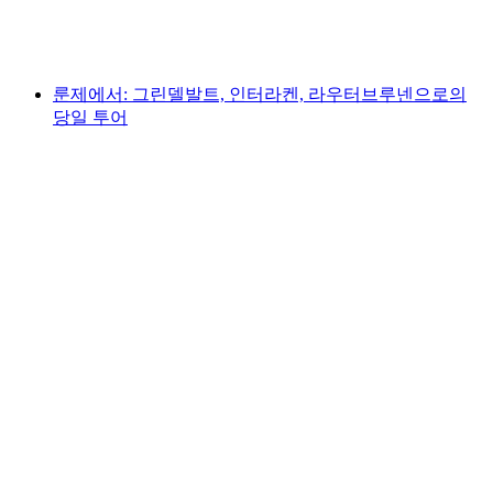
1인당
최저 KRW 275000
룬제에서: 그린델발트, 인터라켄, 라우터브루넨으로의
당일 투어