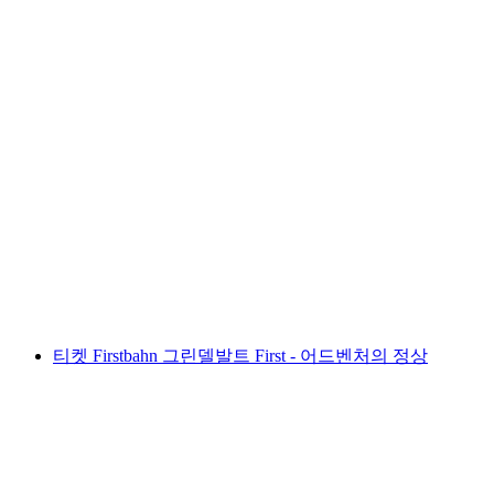
그린델발트 파라글라이딩 퍼스트
1인당
최저 KRW 403000
티켓 Firstbahn 그린델발트 First - 어드벤처의 정상