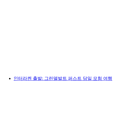
룩셈부르크: 그린델발트 퍼스트로의 모험 일일
여행
1인당
최저 KRW 330000
인터라켄 출발: 그린델발트 퍼스트 당일 모험 여행