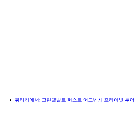
룬제에서: 그린델발트, 인터라켄, 라우터브루넨
으로의 당일 투어
1인당
최저 KRW 202000
취리히에서: 그린델발트 퍼스트 어드벤처 프라이빗 투어