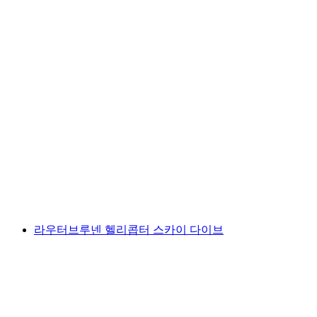
인터라켄에서 가족을 위한 뤼치나 래프팅
1인당
최저 KRW 200000
라우터브루넨 헬리콥터 스카이 다이브