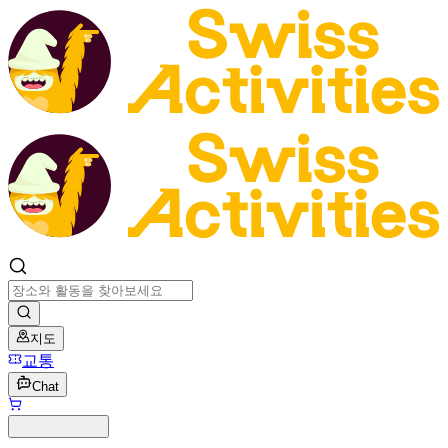
지도
교통
Chat