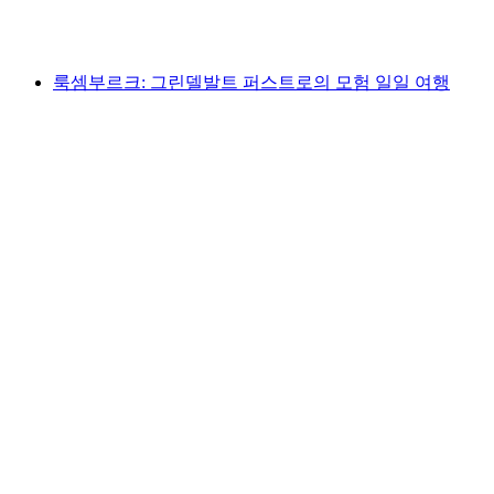
1인당
최저 KRW 147000
룩셈부르크: 그린델발트 퍼스트로의 모험 일일 여행