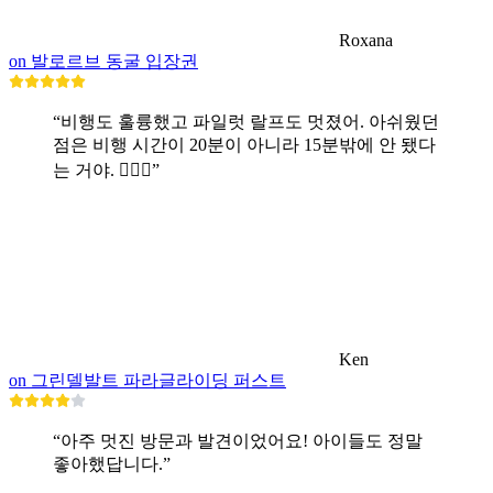
Roxana
on 발로르브 동굴 입장권
“비행도 훌륭했고 파일럿 랄프도 멋졌어. 아쉬웠던
점은 비행 시간이 20분이 아니라 15분밖에 안 됐다
는 거야. 🤷🏼‍♂️”
Ken
on 그린델발트 파라글라이딩 퍼스트
“아주 멋진 방문과 발견이었어요! 아이들도 정말
좋아했답니다.”