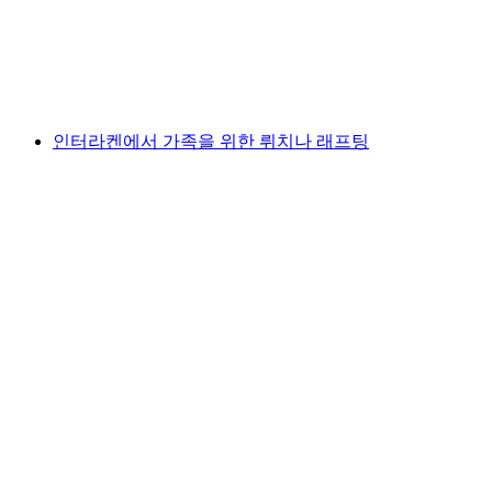
1인당
최저 KRW 191000
인터라켄에서 가족을 위한 뤼치나 래프팅