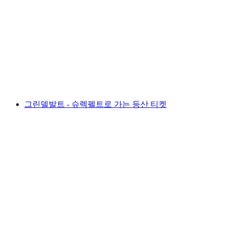
그린델발트 파라글라이딩 퍼스트
1인당
최저 KRW 403000
그린델발트 - 슈렉펠트로 가는 등산 티켓