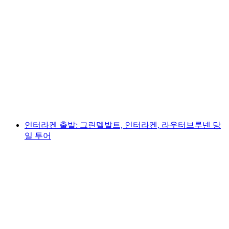
취리히 출발: 인터라켄과 그린델발트로 가는 개
인 당일치기 투어
1인당
최저 KRW 404000
인터라켄 출발: 그린델발트, 인터라켄, 라우터브루넨 당
일 투어