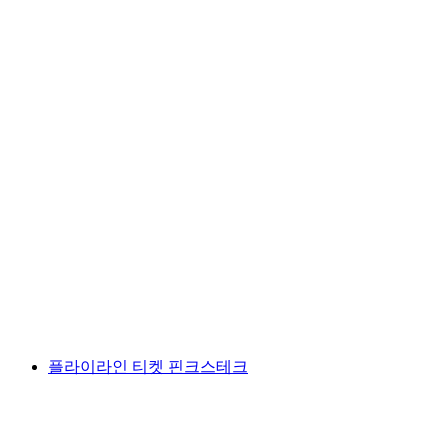
룩셈부르크: 그린델발트 퍼스트로의 모험 일일
여행
1인당
최저 KRW 330000
플라이라인 티켓 핀크스테크