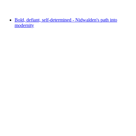
자유 입장
Bold, defiant, self-determined - Nidwalden's path into
modernity
Bold, defiant, self-determined - Nidwalden's
path into modernity