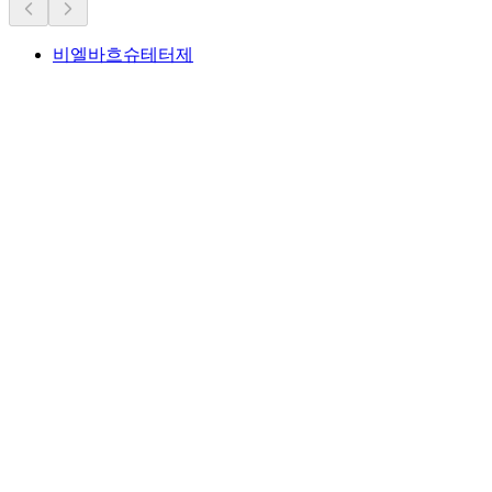
비엘바흐슈테터제
비엘바흐슈테터제