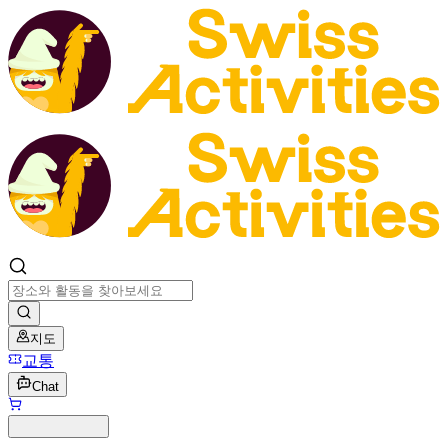
지도
교통
Chat