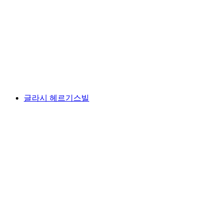
클레벤알프
글라시 헤르기스빌