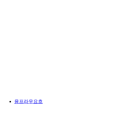
타틀리스
융프라우요흐