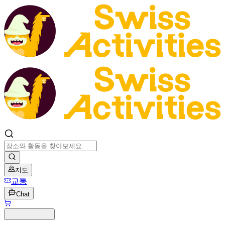
지도
교통
Chat