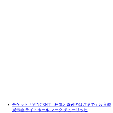
チューリッヒのプライベートシティツアー
1人あたり
最安値 ¥32600
チケット「VINCENT – 狂気と奇跡のはざまで」没入型
展示会 ライトホール マーク チューリッヒ