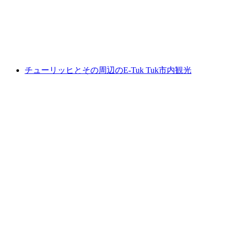
1人あたり
最安値 ¥22200
チューリッヒとその周辺のE-Tuk Tuk市内観光