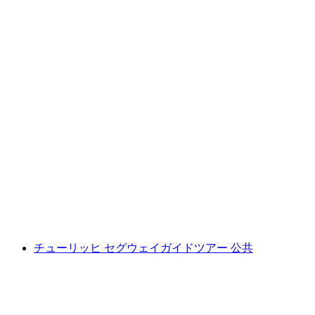
「夜警」歴史的な市内ツアー・チューリッヒ
1人あたり
最安値 ¥3100
チューリッヒ セグウェイガイドツアー 公共