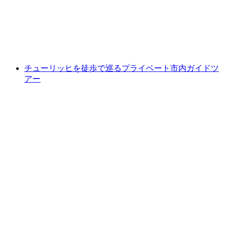
付き
1人あたり
最安値 ¥65100
チューリッヒを徒歩で巡るプライベート市内ガイドツ
アー