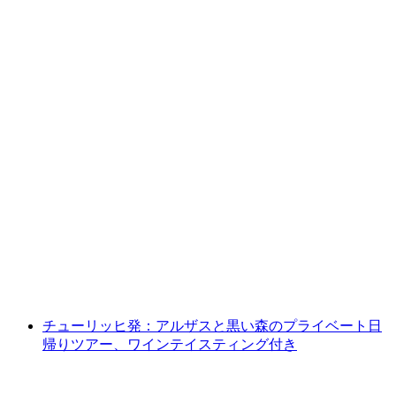
チューリッヒで開催されるポルターチャレン
ジ「二日酔い - 女の子エディション」
1人あたり
最安値 ¥50900
チューリッヒ発：アルザスと黒い森のプライベート日
帰りツアー、ワインテイスティング付き