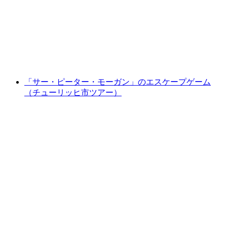
1人あたり
最安値 ¥2900
「サー・ピーター・モーガン」のエスケープゲーム
（チューリッヒ市ツアー）