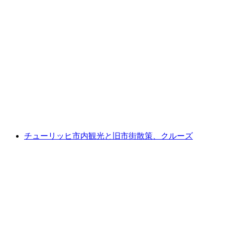
チケット「VINCENT – 狂気と奇跡のはざま
で」没入型展示会 ライトホール マーク チュ
ーリッヒ
1人あたり
最安値 ¥6300
チューリッヒ市内観光と旧市街散策、クルーズ