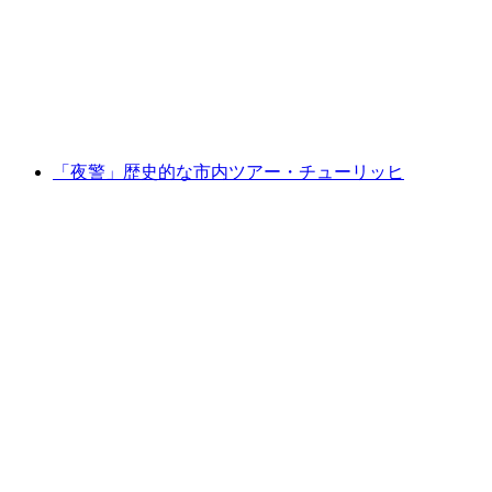
1人あたり
最安値 ¥3500
「夜警」歴史的な市内ツアー・チューリッヒ