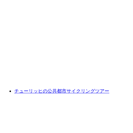
イルミナリウムチケット 「ユキのサクサクク
リスマス」
1人あたり
最安値 ¥2900
チューリッヒの公共都市サイクリングツアー