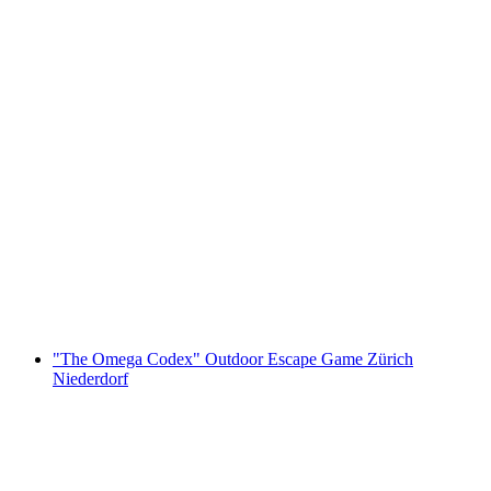
レースアンリーシュド - チューリッヒ市内の
レーシングシミュレーター体験とオプション
の食事
1人あたり
最安値 ¥5700
"The Omega Codex" Outdoor Escape Game Zürich
Niederdorf