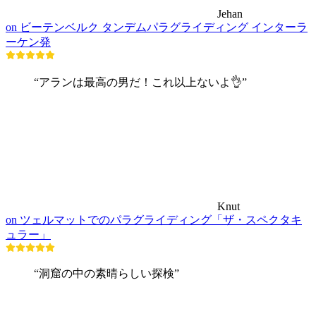
Jehan
on ビーテンベルク タンデムパラグライディング インターラ
ーケン発
“アランは最高の男だ！これ以上ないよ👌”
Knut
on ツェルマットでのパラグライディング「ザ・スペクタキ
ュラー」
“洞窟の中の素晴らしい探検”