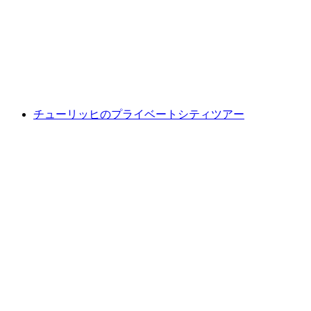
1人あたり
最安値 ¥2700
チューリッヒのプライベートシティツアー