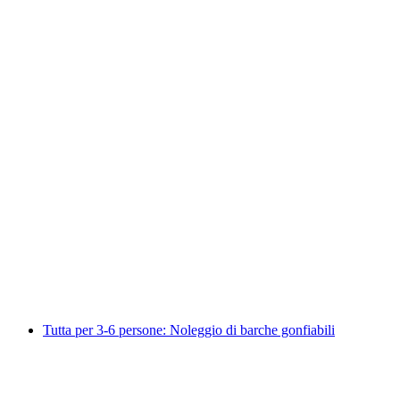
Visita guidata privata a Zurigo con gli
Stadtflüsterer
a persona
da CHF 160
Tutta per 3-6 persone: Noleggio di barche gonfiabili