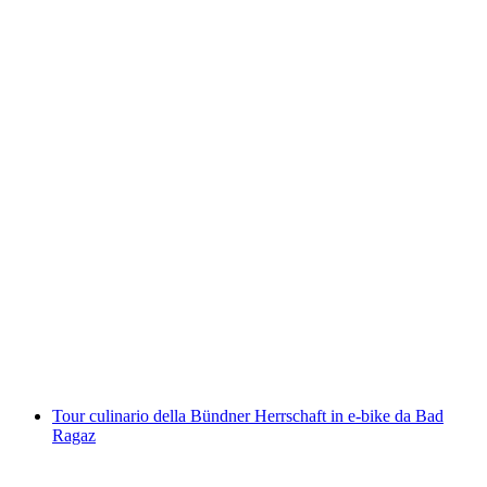
Noleggio kayak o canoe sul Lago di Quattro
Cantoni da Brunnen
a persona
da CHF 66
Tour culinario della Bündner Herrschaft in e-bike da Bad
Ragaz