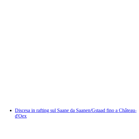
Canyoning nella Saxetenschlucht da Interlaken
a persona
da CHF 149
Discesa in rafting sul Saane da Saanen/Gstaad fino a Château-
d'Oex