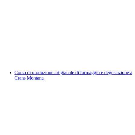
Degustazione autonoma e libera nella vigna a
Sion
a persona
da CHF 9
Corso di produzione artigianale di formaggio e degustazione a
Crans Montana