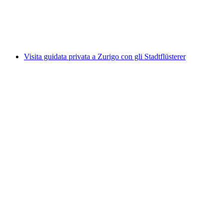
a persona
da CHF 129
Visita guidata privata a Zurigo con gli Stadtflüsterer