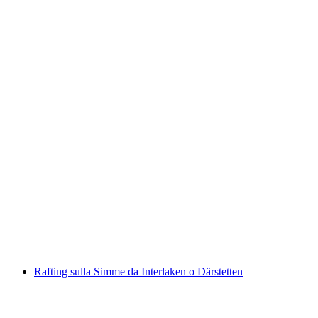
Tour in canoa sul Vorderrhein con grigliata
a persona
da CHF 175
Rafting sulla Simme da Interlaken o Därstetten