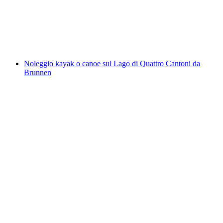
a persona
da CHF 125
Noleggio kayak o canoe sul Lago di Quattro Cantoni da
Brunnen