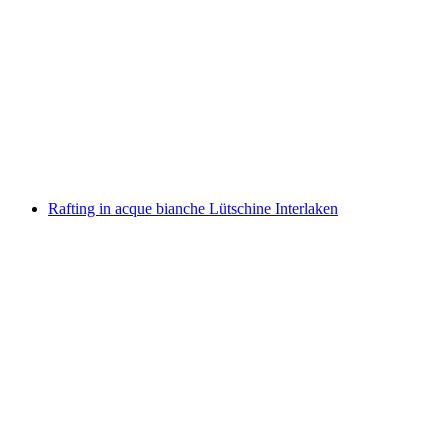
Tour culinario della Bündner Herrschaft in e-
bike da Bad Ragaz
a persona
da CHF 70
Rafting in acque bianche Lütschine Interlaken