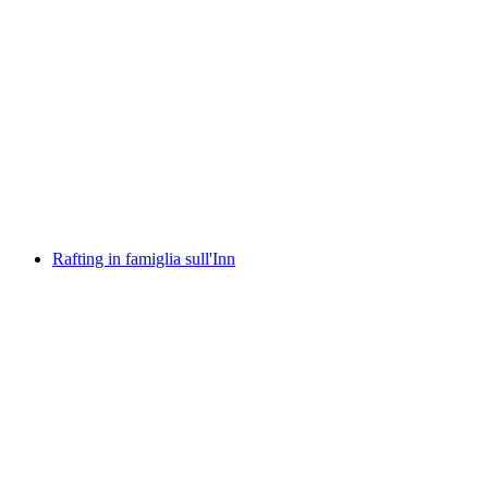
Tour di rafting Gola del Reno Vorderrhein
a persona
da CHF 125
Rafting in famiglia sull'Inn