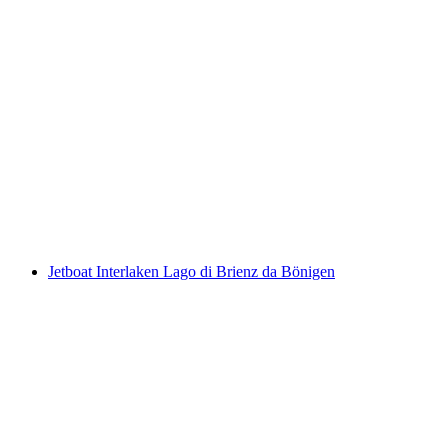
Caccia al tesoro interattiva di Sion con lo
smartphone
a persona
da CHF 9.95
Jetboat Interlaken Lago di Brienz da Bönigen