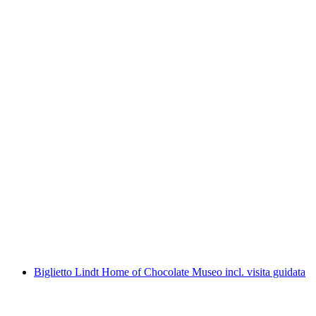
Rafting in acque bianche Lütschine Interlaken
a persona
da CHF 150
Biglietto Lindt Home of Chocolate Museo incl. visita guidata