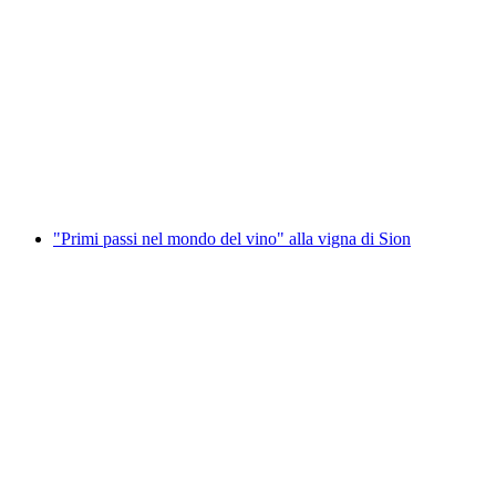
Escursione enogastronomica a Salgesch
a persona
da CHF 45
"Primi passi nel mondo del vino" alla vigna di Sion