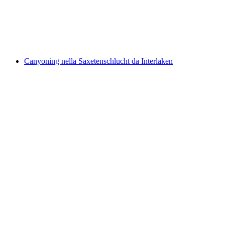
a persona
da CHF 190
Canyoning nella Saxetenschlucht da Interlaken