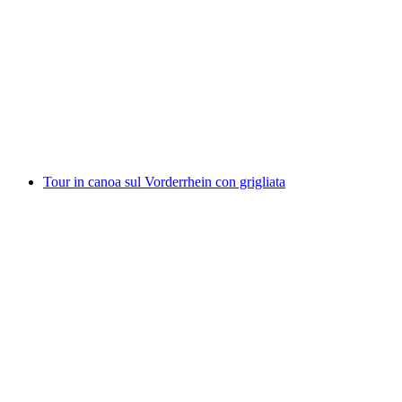
Rafting nella Simmental da Därstetten
a persona
da CHF 135
Tour in canoa sul Vorderrhein con grigliata