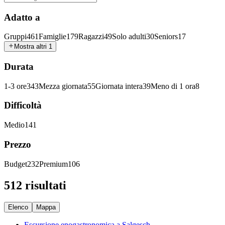
Adatto a
Gruppi
461
Famiglie
179
Ragazzi
49
Solo adulti
30
Seniors
17
Mostra altri 1
Durata
1-3 ore
343
Mezza giornata
55
Giornata intera
39
Meno di 1 ora
8
Difficoltà
Medio
141
Prezzo
Budget
232
Premium
106
512 risultati
Elenco
Mappa
Escursione enogastronomica a Salgesch