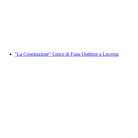
Biglietto Lindt Home of Chocolate Museo incl.
visita guidata
a persona
da CHF 30
"La Cospirazione" Gioco di Fuga Outdoor a Lucerna