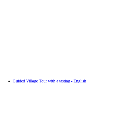
Alpine Apéro Game
Fri adgang
Guided Village Tour with a tasting - English