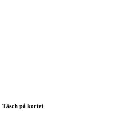
Goats’ Tour 2026
Fri adgang
Täsch på kortet