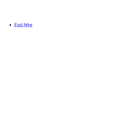
Randa Hängebrückenweg
Furi-Weg