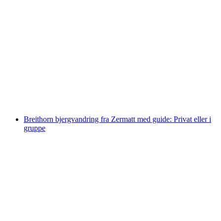
Mountainbike grundkurs privat fra Zermatt
pr. person
fra DKK 2247
Breithorn bjergvandring fra Zermatt med guide: Privat eller i
gruppe