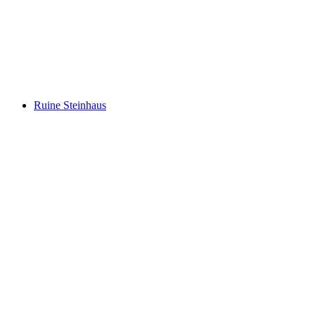
Matterhorn Glacier Paradise
Ruine Steinhaus