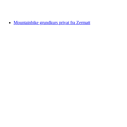
pr. person
fra DKK 375
Mountainbike grundkurs privat fra Zermatt