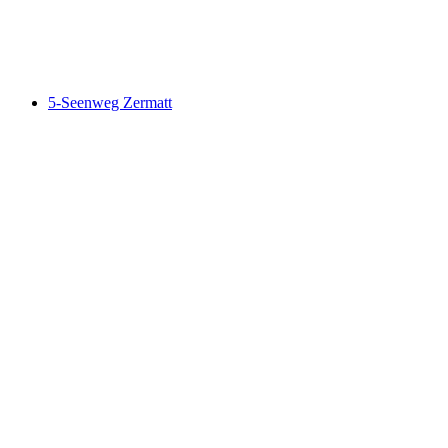
Swiss Tour Monte Rosa, Stage 3/3
5-Seenweg Zermatt