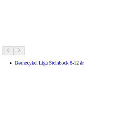
Schweiz' alletiders favoritter.
Anbefalet ud fra mange års popularitet
Børnecykel Liga Steinbock 8-12 år