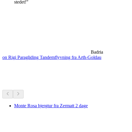
stedet!”
Badria
on Rigi Paragliding Tandemflyvning fra Arth-Goldau
Vandreture i nærheden
Alt inden for 25 min kørsel
Monte Rosa bjergtur fra Zermatt 2 dage