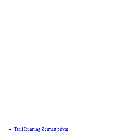
Breithorn bjergvandring fra Zermatt med
guide: Privat eller i gruppe
pr. person
fra DKK 1872
Trail Running Zermatt privat