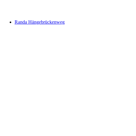
pr. person
fra DKK 2995
Randa Hängebrückenweg