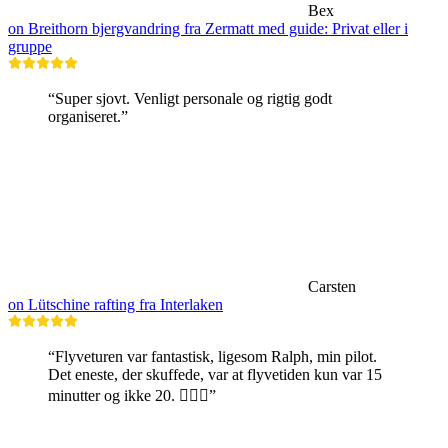
Bex
on Breithorn bjergvandring fra Zermatt med guide: Privat eller i
gruppe
“Super sjovt. Venligt personale og rigtig godt
organiseret.”
Carsten
on Lütschine rafting fra Interlaken
“Flyveturen var fantastisk, ligesom Ralph, min pilot.
Det eneste, der skuffede, var at flyvetiden kun var 15
minutter og ikke 20. 🤷🏼‍♂️”