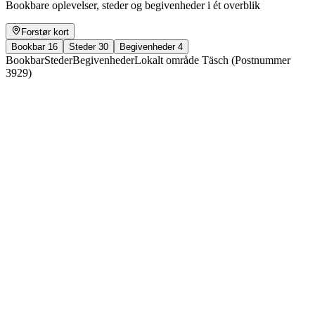
Bookbare oplevelser, steder og begivenheder i ét overblik
Forstør kort
Bookbar
16
Steder
30
Begivenheder
4
Bookbar
Steder
Begivenheder
Lokalt område Täsch (Postnummer
3929)