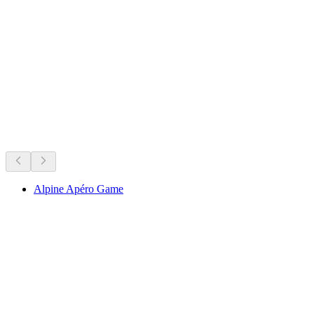
Ruine Zwingherrenschloss
Det sker lige nu
Anbefalet ud fra hvad der sker lige nu
Alpine Apéro Game