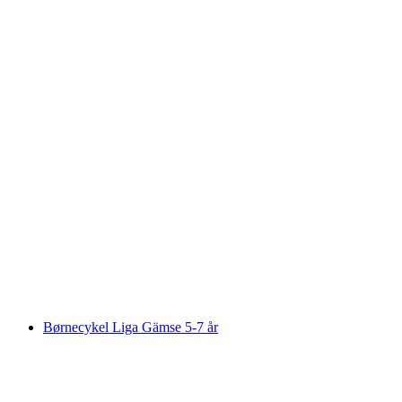
Børnecykel Liga Steinbock 8-12 år
pr. person
fra DKK 375
Børnecykel Liga Gämse 5-7 år