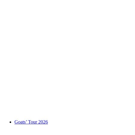
Guided Village Tour Zermatt with tasting -
German
Fri adgang
Goats’ Tour 2026