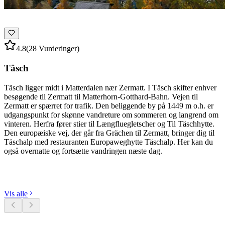
4.8
(28 Vurderinger)
Täsch
Täsch ligger midt i Matterdalen nær Zermatt. I Täsch skifter enhver
besøgende til Zermatt til Matterhorn-Gotthard-Bahn. Vejen til
Zermatt er spærret for trafik. Den beliggende by på 1449 m o.h. er
udgangspunkt for skønne vandreture om sommeren og langrend om
vinteren. Herfra fører stier til Længfluegletscher og Til Täschhytte.
Den europæiske vej, der går fra Grächen til Zermatt, bringer dig til
Täschalp med restauranten Europaweghytte Täschalp. Her kan du
også overnatte og fortsætte vandringen næste dag.
Udforsk kategorier
Vis alle