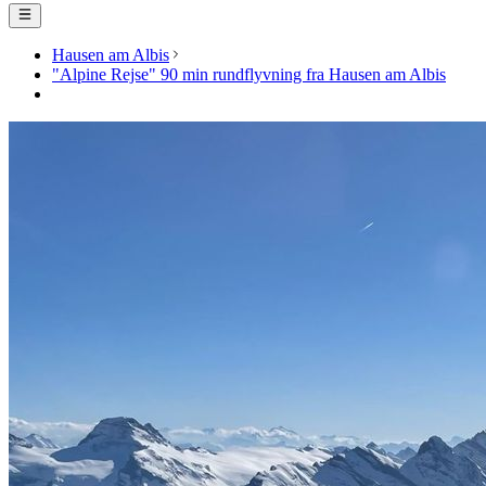
Hausen am Albis
"Alpine Rejse" 90 min rundflyvning fra Hausen am Albis