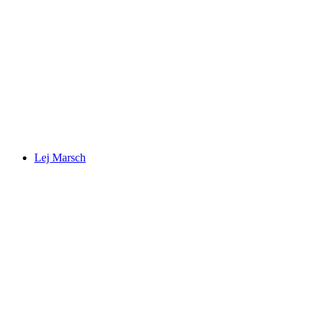
Lake St. Moritz
Lej Marsch