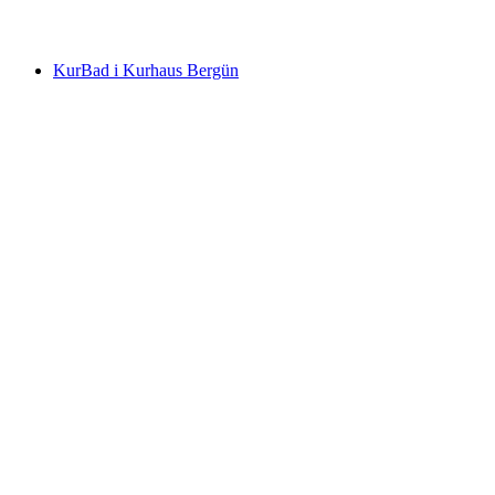
Cresta Palace Celerina
KurBad i Kurhaus Bergün