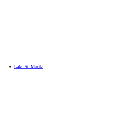
KurBad i Kurhaus Bergün
Lake St. Moritz