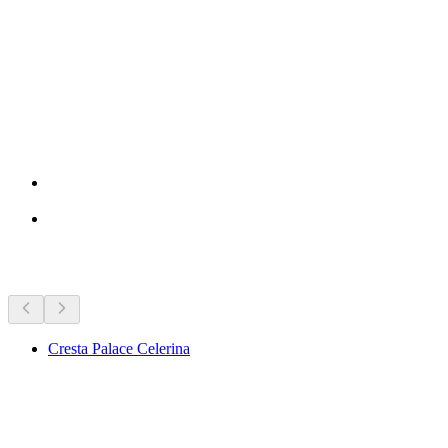
Seværdigheder i nærheden
Cresta Palace Celerina