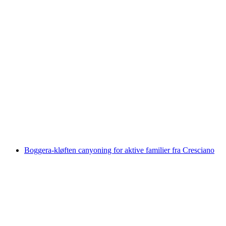
Verzascatal Canyoning Corippo Kløft
Grundlæggende for begyndere
pr. person
fra DKK 1323
Boggera-kløften canyoning for aktive familier fra Cresciano