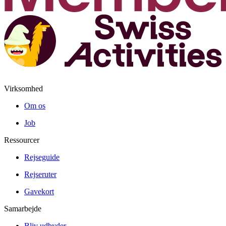
Virksomhed
Om os
Job
Ressourcer
Rejseguide
Rejseruter
Gavekort
Samarbejde
Bliv udbyder