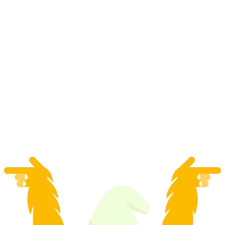
Sjov rafting for grupper på Ticino-floden
pr. person
fra DKK 666