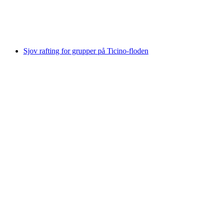
pr. person
fra DKK 1157
Sjov rafting for grupper på Ticino-floden