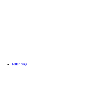
Burgruine Mülenen
Tellenburg