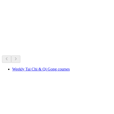
Aris Castle above Kien
Det sker lige nu
Anbefalet ud fra hvad der sker lige nu
Weekly Tai Chi & Qi Gong courses