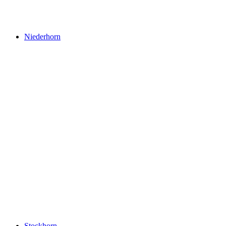
Blausee
Niederhorn
Niederhorn
Stockhorn