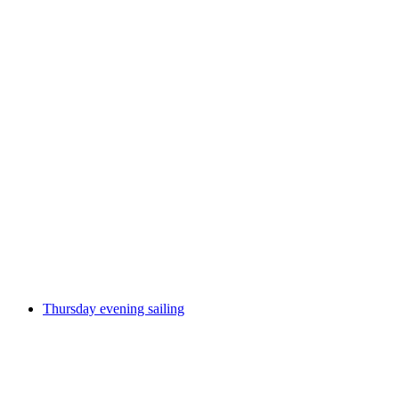
Organic weekly market
Fri adgang
Thursday evening sailing