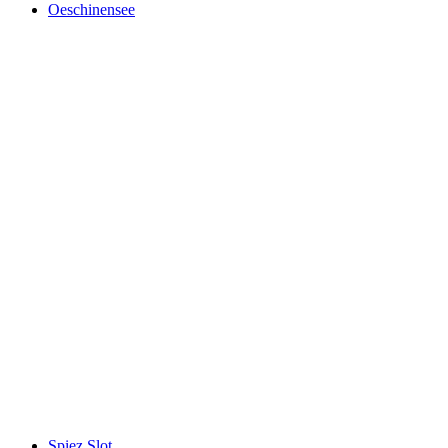
Oeschinensee
Oeschinensee
Spiez Slot