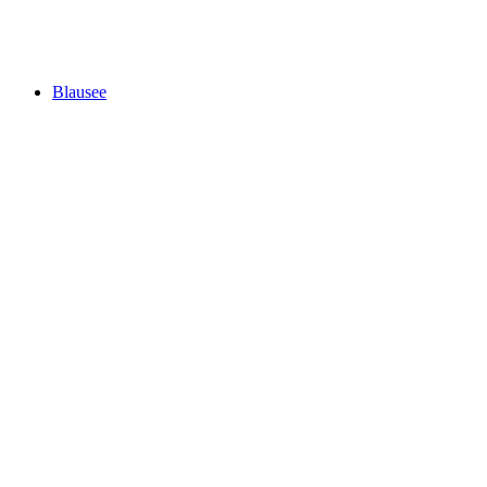
Thunersee
Blausee