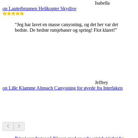
Isabella
on Lauterbrunnen Helikopter Skydive
“Jeg har lavet en masse canyoning, og det her var det
bedste. De bedste rutsjebaner og spring! Flot klaret!”
Jeffrey
on Lille Klamme Alpnach Canyoning for øvede fra Interlaken
Vandreture i nærheden
Alt inden for 20 min kørsel