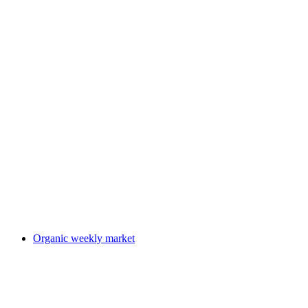
Guided tour: KP Heinrich
Fri adgang
Organic weekly market