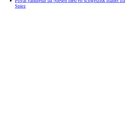
Privat vandretur på Niesen med en schweizisk triatlet fra
Spiez