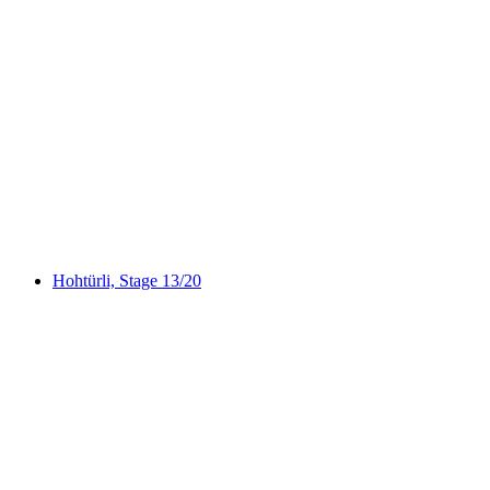
Privat vandretur på Niesen med en schweizisk
triatlet fra Spiez
pr. person
fra DKK 2413
Hohtürli, Stage 13/20