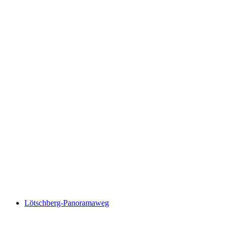
Lötschberg-Panoramaweg, Stage 1/4
Lötschberg-Panoramaweg