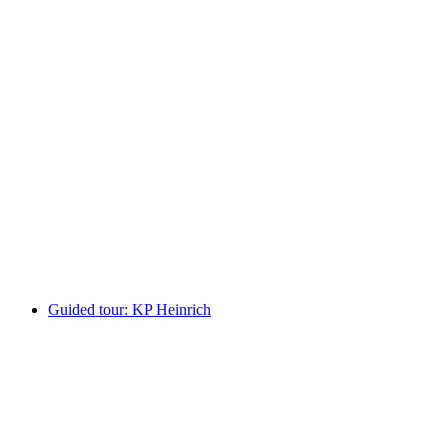
Weekly Tai Chi & Qi Gong courses
Fri adgang
Guided tour: KP Heinrich