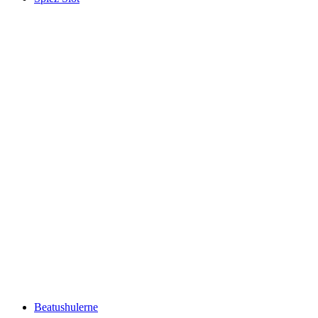
Spiez Slot
Beatushulerne