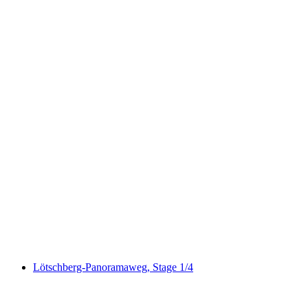
Hohtürli, Stage 13/20
Lötschberg-Panoramaweg, Stage 1/4