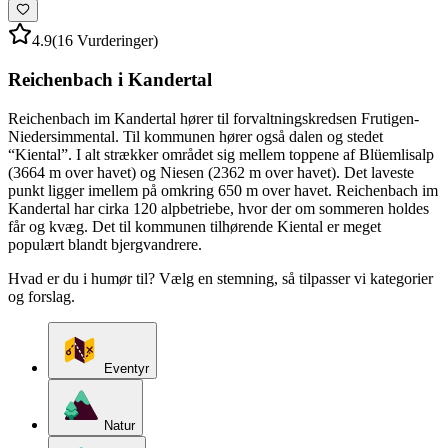
4.9
(16 Vurderinger)
Reichenbach i Kandertal
Reichenbach im Kandertal hører til forvaltningskredsen Frutigen-
Niedersimmental. Til kommunen hører også dalen og stedet
“Kiental”. I alt strækker området sig mellem toppene af Blüemlisalp
(3664 m over havet) og Niesen (2362 m over havet). Det laveste
punkt ligger imellem på omkring 650 m over havet. Reichenbach im
Kandertal har cirka 120 alpbetriebe, hvor der om sommeren holdes
får og kvæg. Det til kommunen tilhørende Kiental er meget
populært blandt bjergvandrere.
Hvad er du i humør til? Vælg en stemning, så tilpasser vi kategorier
og forslag.
Eventyr
Natur