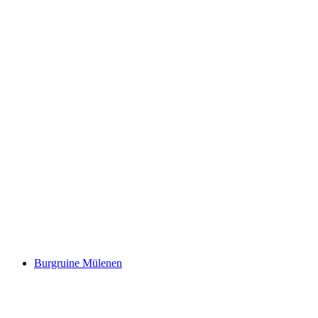
Slot Oberhofen
Burgruine Mülenen