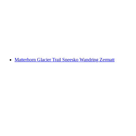
Plateau Rosa lette gletsjervandring fra Zermatt
pr. person
fra DKK 791
Matterhorn Glacier Trail Sneesko Wandring Zermatt