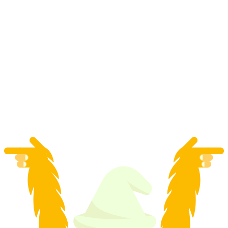
Breithorn Skitur med nedfart gennem
Schwarztor Zermatt, guidet: Privat eller gruppe
pr. person
fra DKK 1997