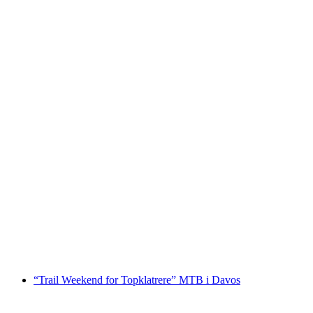
Fatbike leje i Davos
pr. person
fra DKK 1836
“Trail Weekend for Topklatrere” MTB i Davos