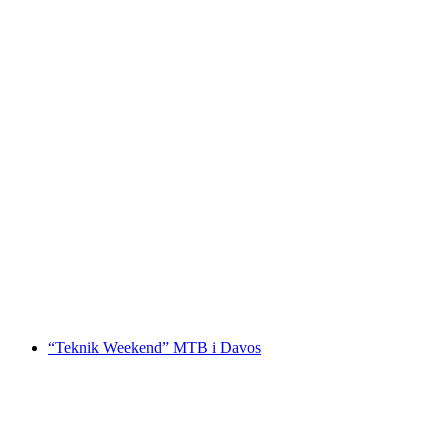
“Trail Weekend for Topklatrere” MTB i Davos
pr. person
fra DKK 2462
“Teknik Weekend” MTB i Davos