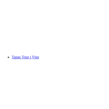
Horugüet Vinterudgave - kulinarisk
vintervandring
pr. person
fra DKK 1540
Tapas Tour i Visp