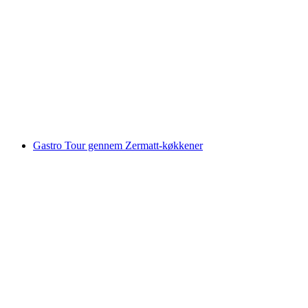
Kulinarisk vandretur “Horugüet” i Zermatt
pr. person
fra DKK 1639
Gastro Tour gennem Zermatt-køkkener