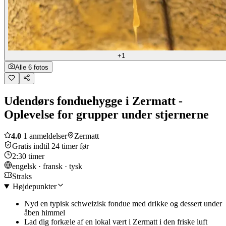
+1
Alle 6 fotos
Udendørs fonduehygge i Zermatt -
Oplevelse for grupper under stjernerne
4.0
1 anmeldelser
Zermatt
Gratis indtil 24 timer før
2:30 timer
engelsk · fransk · tysk
Straks
Højdepunkter
Nyd en typisk schweizisk fondue med drikke og dessert under
åben himmel
Lad dig forkæle af en lokal vært i Zermatt i den friske luft