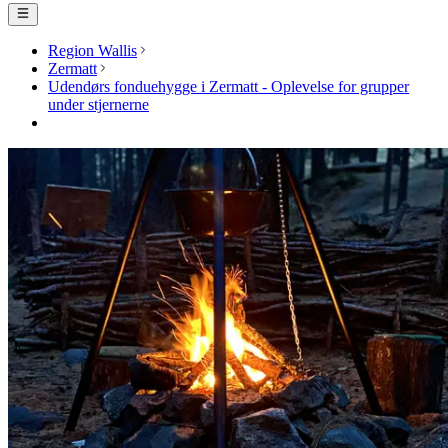
Region Wallis
Zermatt
Udendørs fonduehygge i Zermatt - Oplevelse for grupper
under stjernerne