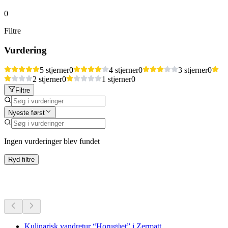
0
Filtre
Vurdering
5 stjerner
0
4 stjerner
0
3 stjerner
0
2 stjerner
0
1 stjerner
0
Filtre
Nyeste først
Ingen vurderinger blev fundet
Ryd filtre
Flere aktiviteter
Kulinarisk vandretur “Horugüet” i Zermatt