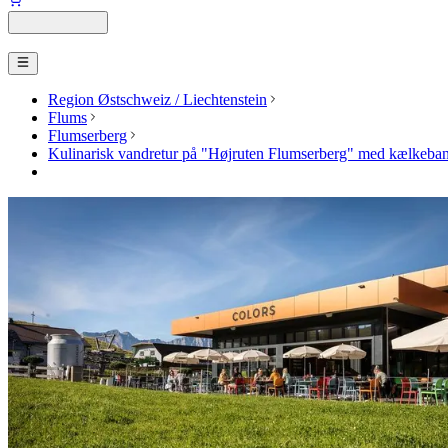
Region Østschweiz / Liechtenstein
Flums
Flumserberg
Kulinarisk vandretur på "Højruten Flumserberg" med kælkebane 