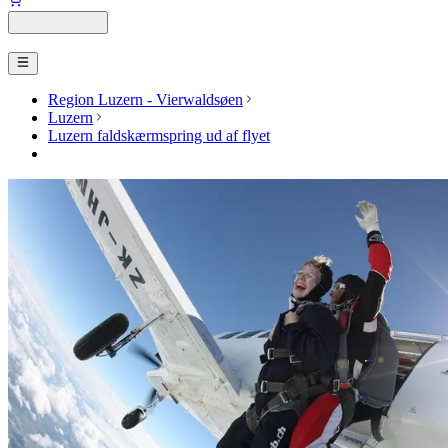
Region Luzern - Vierwaldsøen
Luzern
Luzern faldskærmspring ud af flyet