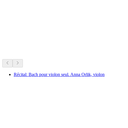
Château de Blonay
Det sker lige nu
Anbefalet ud fra hvad der sker lige nu
Récital: Bach pour violon seul. Anna Orlik, violon