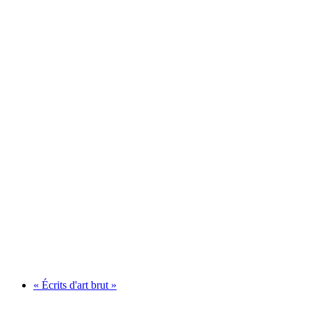
Récital: Bach pour violon seul. Anna Orlik,
violon
Fri adgang
« Écrits d'art brut »