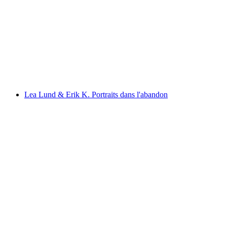
« Écrits d'art brut »
Fri adgang
Lea Lund & Erik K. Portraits dans l'abandon