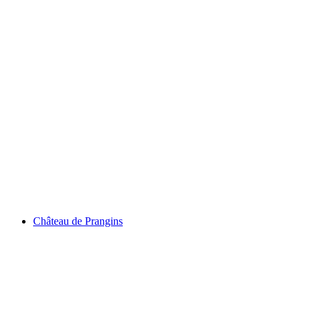
Genfersø
Château de Prangins