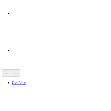
Seværdigheder i nærheden
Genfersø