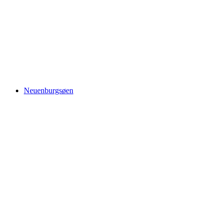
Kold Vand Kløft
Neuenburgsøen