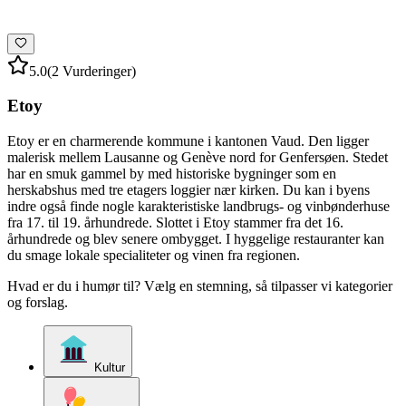
5.0
(2 Vurderinger)
Etoy
Etoy er en charmerende kommune i kantonen Vaud. Den ligger
malerisk mellem Lausanne og Genève nord for Genfersøen. Stedet
har en smuk gammel by med historiske bygninger som en
herskabshus med tre etagers loggier nær kirken. Du kan i byens
indre også finde nogle karakteristiske landbrugs- og vinbønderhuse
fra 17. til 19. århundrede. Slottet i Etoy stammer fra det 16.
århundrede og blev senere ombygget. I hyggelige restauranter kan
du smage lokale specialiteter og vinen fra regionen.
Hvad er du i humør til? Vælg en stemning, så tilpasser vi kategorier
og forslag.
Kultur