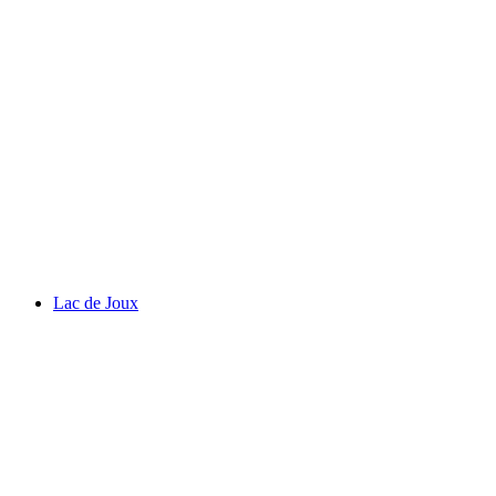
Olympisk Museum
Lac de Joux