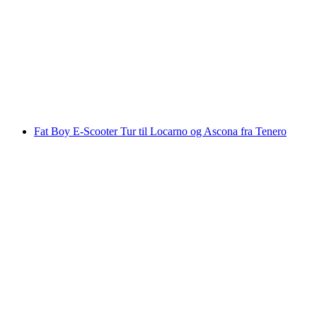
Fat Boy E-Scooter Tour Highland Eventyr fra
Lostallo
pr. person
fra DKK 999
Fat Boy E-Scooter Tur til Locarno og Ascona fra Tenero