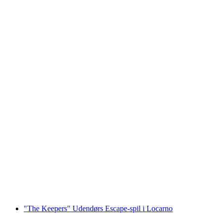
Fat Boy E-Scooter Tur til Locarno og Ascona
fra Tenero
pr. person
fra DKK 708
"The Keepers" Udendørs Escape-spil i Locarno