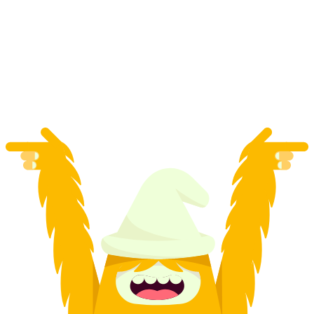
"The Keepers" Udendørs Escape-spil i Locarno
pr. person
fra DKK 117