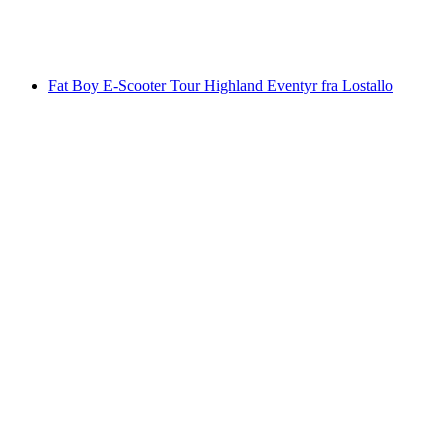
pr. person
fra DKK 1165
Fat Boy E-Scooter Tour Highland Eventyr fra Lostallo