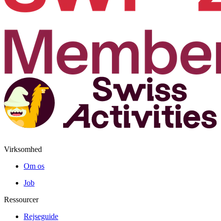
Virksomhed
Om os
Job
Ressourcer
Rejseguide