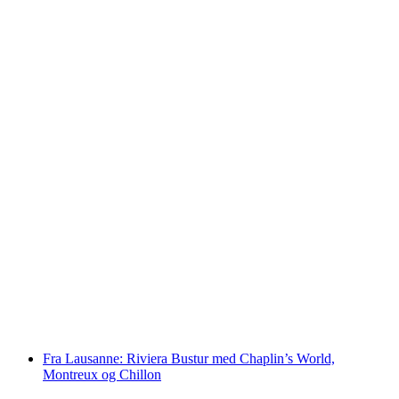
Fra Lausanne: Dagsudflugt til Zermatt med
udsigt til Matterhorn
pr. person
fra DKK 1040
Fra Lausanne: Riviera Bustur med Chaplin’s World,
Montreux og Chillon