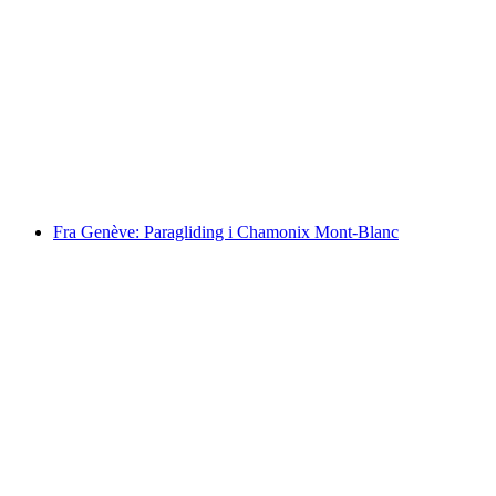
Fra Lausanne: Riviera Bustur med Chaplin’s
World, Montreux og Chillon
pr. person
fra DKK 1173
Fra Genève: Paragliding i Chamonix Mont-Blanc