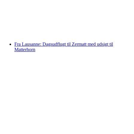
Fra Zürich: Bustur til Luzern
pr. person
fra DKK 516
Fra Lausanne: Dagsudflugt til Zermatt med udsigt til
Matterhorn