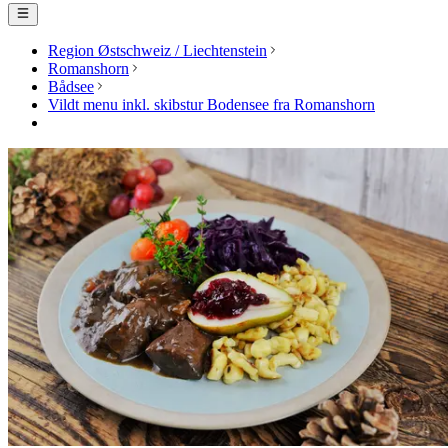
Region Østschweiz / Liechtenstein
Romanshorn
Bådsee
Vildt menu inkl. skibstur Bodensee fra Romanshorn