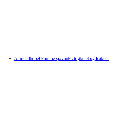
Billet Romanshorn - Friedrichshafen med båd
pr. person
fra DKK 107
Allmendhubel Familie sjov inkl. togbillet og frokost