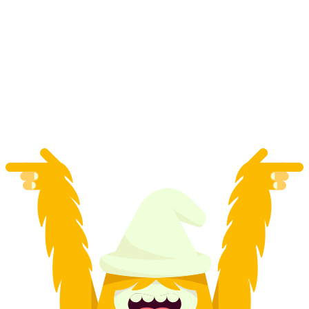
Kulinarisk vandretur “Horugüet” i Zermatt
pr. person
fra DKK 1639