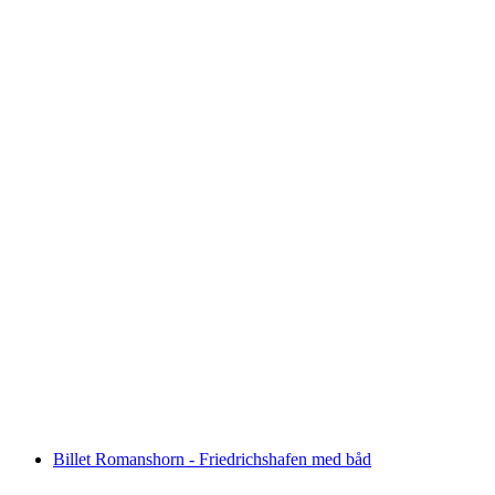
Billet Romershorn - Kreuzlingen med båd
pr. person
fra DKK 180
Billet Romanshorn - Friedrichshafen med båd