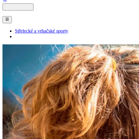
Střelecké a vrhačské sporty