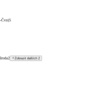
-Čvn)
5
íroda
2
Zobrazit dalších 2