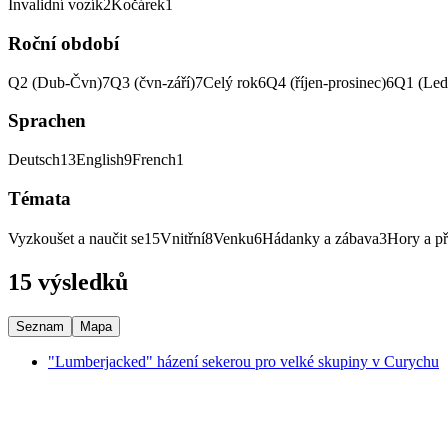
Invalidní vozík
2
Kočárek
1
Roční období
Q2 (Dub-Čvn)
7
Q3 (čvn-září)
7
Celý rok
6
Q4 (říjen-prosinec)
6
Q1 (Led
Sprachen
Deutsch
13
English
9
French
1
Témata
Vyzkoušet a naučit se
15
Vnitřní
8
Venku
6
Hádanky a zábava
3
Hory a př
15 výsledků
Seznam
Mapa
"Lumberjacked" házení sekerou pro velké skupiny v Curychu