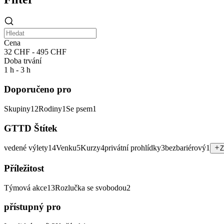
Cena
32 CHF - 495 CHF
Doba trvání
1 h - 3 h
Doporučeno pro
Skupiny
12
Rodiny
1
Se psem
1
GTTD Štítek
vedené výlety
14
Venku
5
Kurzy
4
privátní prohlídky
3
bezbariérový
1
Z
Příležitost
Týmová akce
13
Rozlučka se svobodou
2
přístupný pro