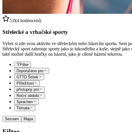
5.0
(4 hodnocení)
Střelecké a vrhačské sporty
Vyber si zde svou aktivitu ve střeleckém nebo házecím sportu. Sem patř
Střelecký sport zahrnuje sporty jako je lukostřelba a kuše, stejně jak
také možné další hračky na házení, jako je cílené házení sekerou.
Filter
Doporučeno pro
GTTD Štítek
Příležitost
přístupný pro
Roční období
Sprachen
Témata
Seznam
Mapa
Filter