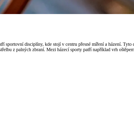
í sportovní disciplíny, kde stojí v centru přesné míření a házení. Tyto 
o střelbu z palných zbraní. Mezi házecí sporty patří například vrh oštěp