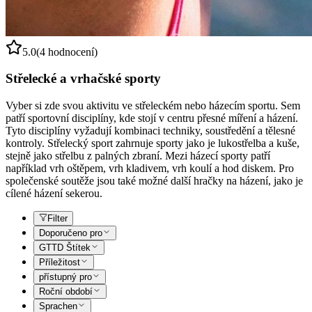
5.0
(4 hodnocení)
Střelecké a vrhačské sporty
Vyber si zde svou aktivitu ve střeleckém nebo házecím sportu. Sem
patří sportovní disciplíny, kde stojí v centru přesné míření a házení.
Tyto disciplíny vyžadují kombinaci techniky, soustředění a tělesné
kontroly. Střelecký sport zahrnuje sporty jako je lukostřelba a kuše,
stejně jako střelbu z palných zbraní. Mezi házecí sporty patří
například vrh oštěpem, vrh kladivem, vrh koulí a hod diskem. Pro
společenské soutěže jsou také možné další hračky na házení, jako je
cílené házení sekerou.
Filter
Doporučeno pro
GTTD Štítek
Příležitost
přístupný pro
Roční období
Sprachen