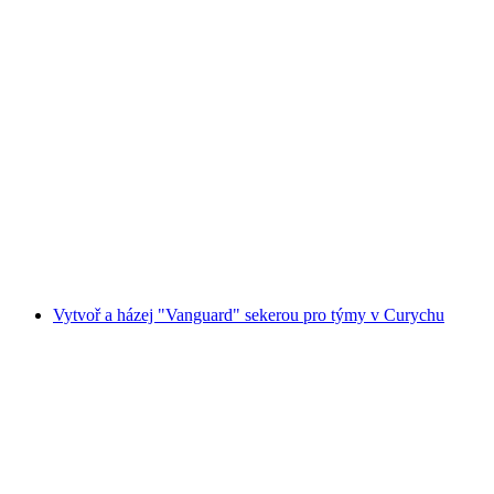
Střelba z luku s přespáním v tipi
na osobu
od CZK 2674
Vytvoř a házej "Vanguard" sekerou pro týmy v Curychu