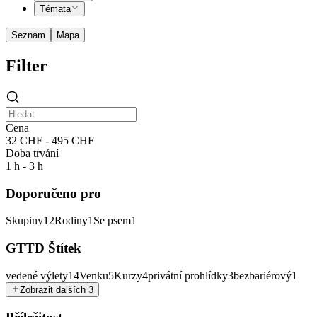
Témata
Seznam
Mapa
Filter
Cena
32 CHF - 495 CHF
Doba trvání
1 h - 3 h
Doporučeno pro
Skupiny
12
Rodiny
1
Se psem
1
GTTD Štítek
vedené výlety
14
Venku
5
Kurzy
4
privátní prohlídky
3
bezbariérový
1
Zobrazit dalších 3