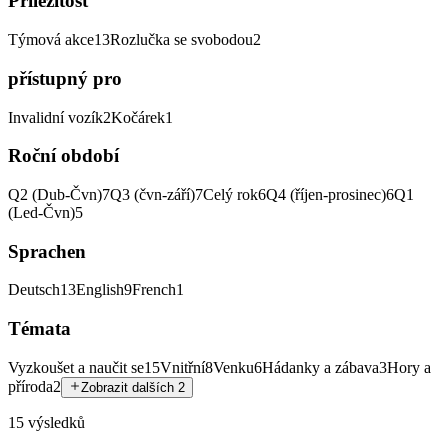
Příležitost
Týmová akce
13
Rozlučka se svobodou
2
přístupný pro
Invalidní vozík
2
Kočárek
1
Roční období
Q2 (Dub-Čvn)
7
Q3 (čvn-září)
7
Celý rok
6
Q4 (říjen-prosinec)
6
Q1
(Led-Čvn)
5
Sprachen
Deutsch
13
English
9
French
1
Témata
Vyzkoušet a naučit se
15
Vnitřní
8
Venku
6
Hádanky a zábava
3
Hory a
příroda
2
Zobrazit dalších 2
15 výsledků