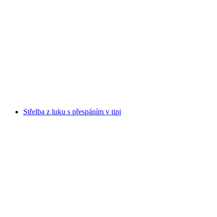
"Lumberjacked" házení sekerou pro velké
skupiny v Curychu
na osobu
od CZK 2134
Střelba z luku s přespáním v tipi