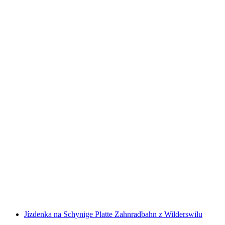
Jízdenka na Gornergrat Bahn z Zermattu
na osobu
od CZK 1779
Jízdenka na Schynige Platte Zahnradbahn z Wilderswilu