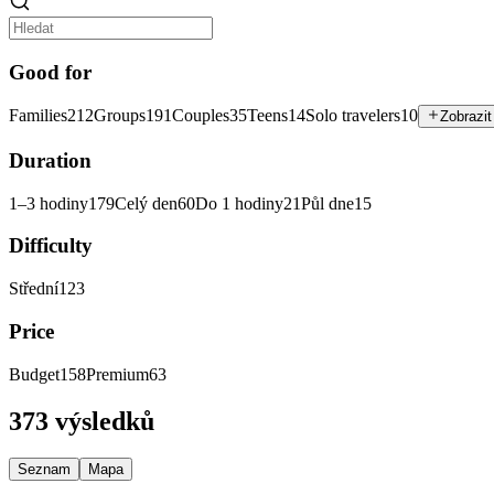
Good for
Families
212
Groups
191
Couples
35
Teens
14
Solo travelers
10
Zobrazit
Duration
1–3 hodiny
179
Celý den
60
Do 1 hodiny
21
Půl dne
15
Difficulty
Střední
123
Price
Budget
158
Premium
63
373 výsledků
Seznam
Mapa