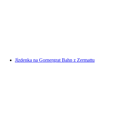
Jízdenka na Stoosbahn ze Schwytz
na osobu
od CZK 313
Jízdenka na Gornergrat Bahn z Zermattu