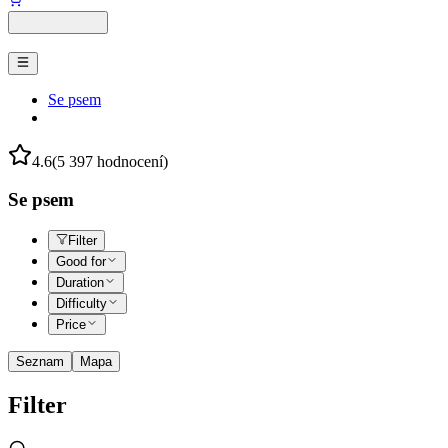
Se psem
4.6
(5 397 hodnocení)
Se psem
Filter
Good for
Duration
Difficulty
Price
Seznam
Mapa
Filter