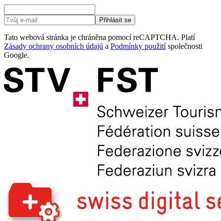
Přihlásit se
Tato webová stránka je chráněna pomocí reCAPTCHA. Platí
Zásady ochrany osobních údajů
a
Podmínky použití
společnosti
Google.