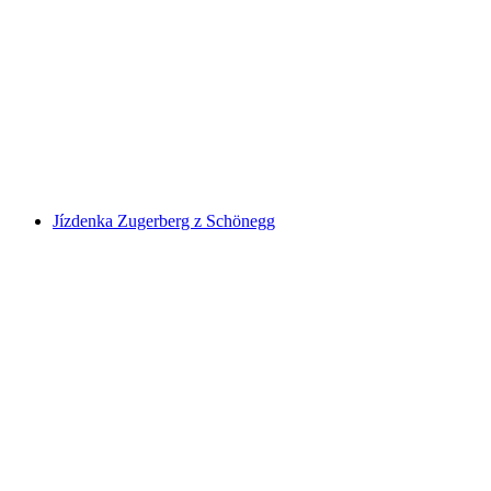
Interaktivní lov na poklad se smartphonem
na osobu
od CZK 269
Jízdenka Zugerberg z Schönegg