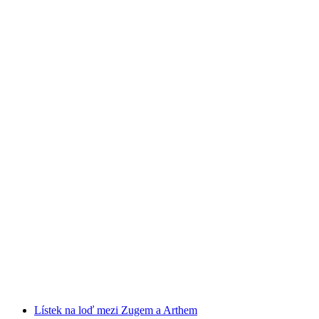
Jízdenka Zugerberg z Schönegg
na osobu
od CZK 324
Lístek na loď mezi Zugem a Arthem