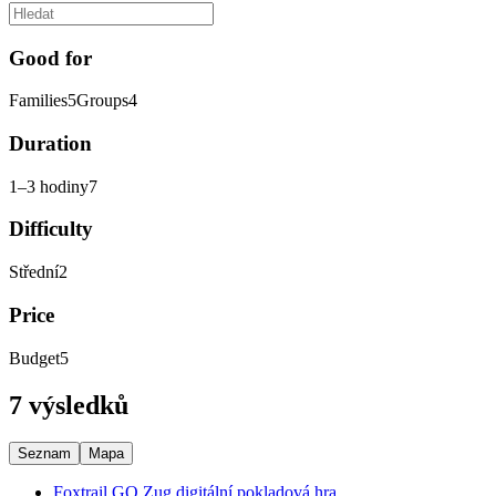
Good for
Families
5
Groups
4
Duration
1–3 hodiny
7
Difficulty
Střední
2
Price
Budget
5
7 výsledků
Seznam
Mapa
Foxtrail GO Zug digitální pokladová hra