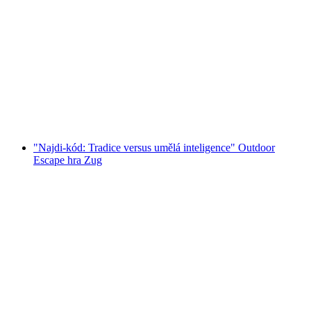
Foxtrail GO Zug digitální pokladová hra
na osobu
od CZK 513
"Najdi-kód: Tradice versus umělá inteligence" Outdoor
Escape hra Zug