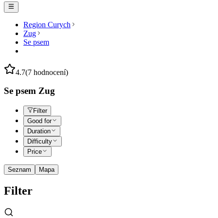
Region Curych
Zug
Se psem
4.7
(7 hodnocení)
Se psem Zug
Filter
Good for
Duration
Difficulty
Price
Seznam
Mapa
Filter