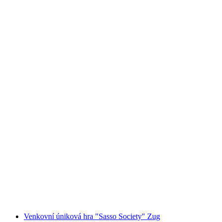
Apéroový zážitek na Ženevském jezeře
na osobu
od CZK 1167
Venkovní úniková hra "Sasso Society" Zug