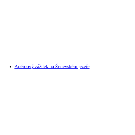
Lístek na loď mezi Zugem a Arthem
na osobu
od CZK 648
Apéroový zážitek na Ženevském jezeře