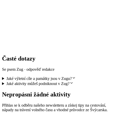
Venkovní úniková hra "Sasso Society" Zug
na osobu
od CZK 378
Časté dotazy
Se psem Zug · odpověď redakce
Jaké výletní cíle a památky jsou v Zugu?
Jaké aktivity můžeš podniknout v Zug?
Nepropásni žádné aktivity
Přihlas se k odběru našeho newsletteru a získej tipy na cestování,
nápady na trávení volného času a vhodné průvodce ze Švýcarska.