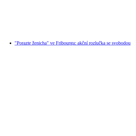
Frýburku
na osobu
od CZK 324
"Porazte ženicha" ve Fribourgu: akční rozlučka se svobodou