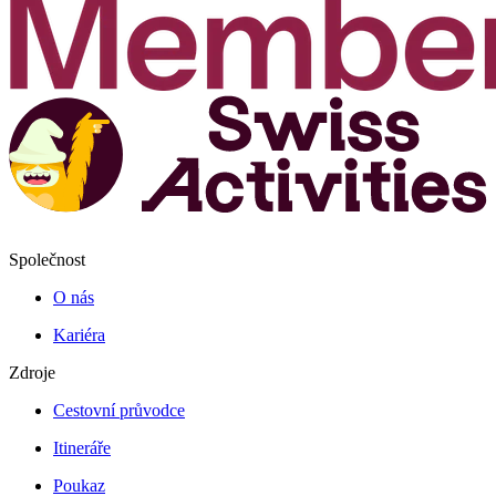
Společnost
O nás
Kariéra
Zdroje
Cestovní průvodce
Itineráře
Poukaz