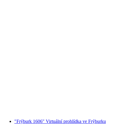
Gurmánská prohlídka ve Freiburgu
na osobu
od CZK 2133
"Frýburk 1606" Virtuální prohlídka ve Frýburku