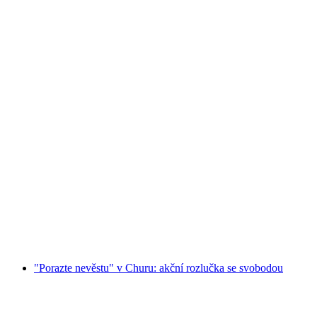
"Poraz ženícha" v Churu: akční rozlučka se
svobodou
na osobu
od CZK 8072
"Porazte nevěstu" v Churu: akční rozlučka se svobodou