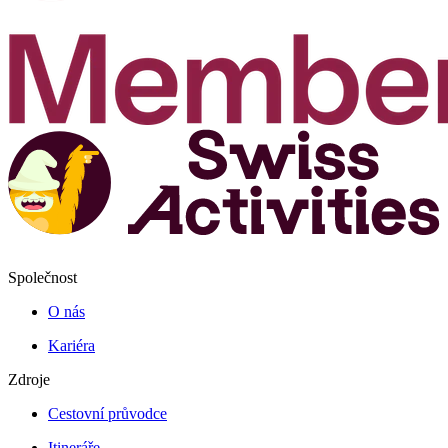
Společnost
O nás
Kariéra
Zdroje
Cestovní průvodce
Itineráře