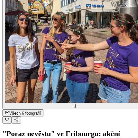
+1
Všech 6 fotografií
"Poraz nevěstu" ve Fribourgu: akční