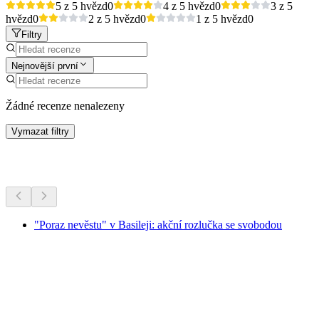
5 z 5 hvězd
0
4 z 5 hvězd
0
3 z 5
hvězd
0
2 z 5 hvězd
0
1 z 5 hvězd
0
Filtry
Nejnovější první
Žádné recenze nenalezeny
Vymazat filtry
Další aktivity
"Poraz nevěstu" v Basileji: akční rozlučka se svobodou