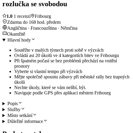
rozlučka se svobodou
1.0
1 recenzí
Fribourg
Zdarma do 168 hod. předem
Angličtina · Francouzština · Němčina
Okamžitě
Hlavní body
Soutěžte v malých týmech proti sobě v výzvách
Ovládá asi 20 úkolů ve 4 kategoriích bitev ve Fribourgu
Při špatném počasí se bez problémů přechází na vnitřní
prostory
Vyberte si vlastní tempo při výzvách
Mějte společně spoustu zábavy při městské rally bez trapných
úkolů
Nechte úkoly, které se vám nelíbí, být.
Naviguje podle GPS přes aplikaci městem Fribourg
Popis
Služby
Místo setkání
Důležité informace