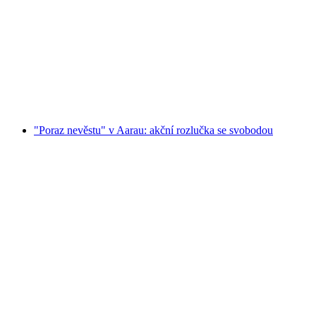
"Porazte nevěstu" v Churu: akční rozlučka se
svobodou
na osobu
od CZK 8072
"Poraz nevěstu" v Aarau: akční rozlučka se svobodou