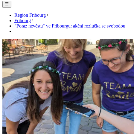
Region Fribourg
Fribourg
"Poraz nevěstu" ve Fribourgu: akční rozlučka se svobodou