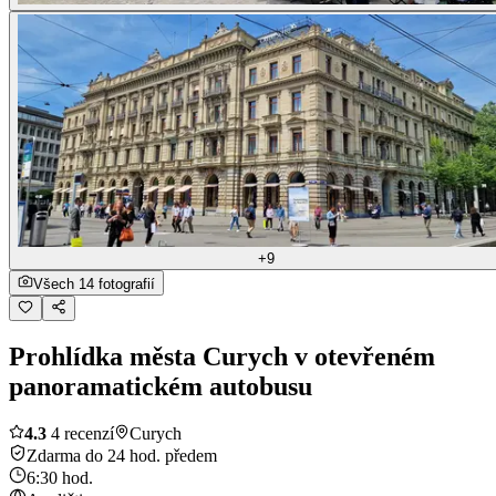
+9
Všech 14 fotografií
Prohlídka města Curych v otevřeném
panoramatickém autobusu
4.3
4 recenzí
Curych
Zdarma do 24 hod. předem
6:30 hod.