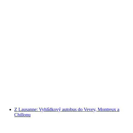
Ženeva: Prohlídka města a plavba lodí
na osobu
od CZK 1993
Z Lausanne: Vyhlídkový autobus do Vevey, Montreux a
Chillonu