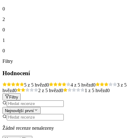
0
2
0
1
0
Filtry
Hodnocení
5 z 5 hvězd
0
4 z 5 hvězd
0
3 z 5
hvězd
0
2 z 5 hvězd
0
1 z 5 hvězd
0
Filtry
Nejnovější první
Žádné recenze nenalezeny