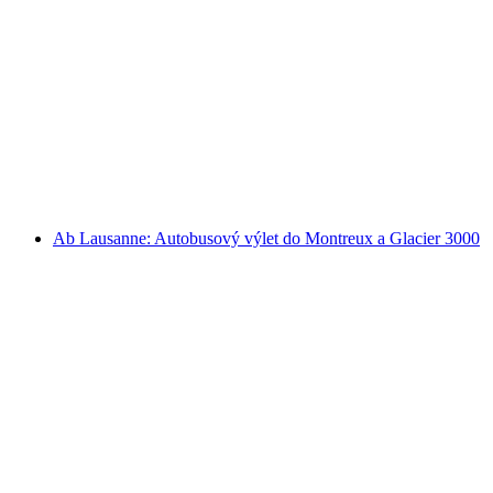
Z Lausanne: Vyhlídkový autobus do Vevey,
Montreux a Chillonu
na osobu
od CZK 3797
Ab Lausanne: Autobusový výlet do Montreux a Glacier 3000