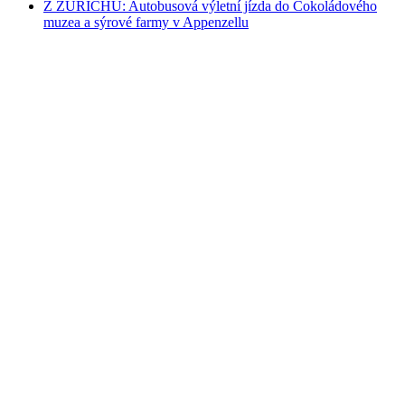
Z ZÜRICHU: Autobusová výletní jízda do Čokoládového
muzea a sýrové farmy v Appenzellu