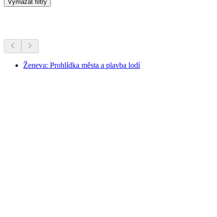
Vymazat filtry
Další aktivity
Ženeva: Prohlídka města a plavba lodí