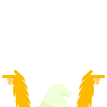
Z ZÜRICHU: Autobusová výletní jízda do
Čokoládového muzea a sýrové farmy v
Appenzellu
na osobu
od CZK 2128