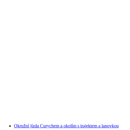
Z Curychu: Prohlídka města a fondue zážitek
při západu slunce
na osobu
od CZK 4050
Okružní jízda Curychem a okolím s trajektem a lanovkou