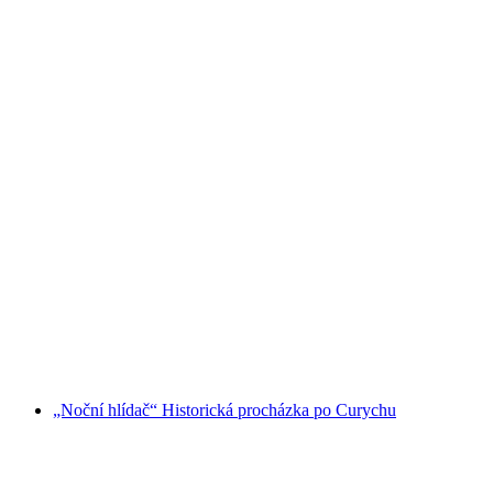
Prohlídka města E-Tuk Tuk Curych a okolí
na osobu
od CZK 4293
„Noční hlídač“ Historická procházka po Curychu