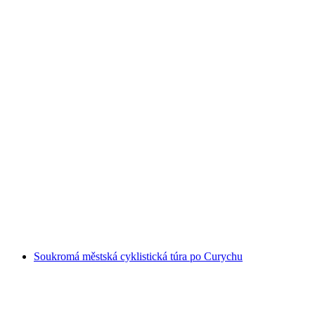
Městská cyklistická vyjížďka veřejně po
Curychu
na osobu
od CZK 1593
Soukromá městská cyklistická túra po Curychu