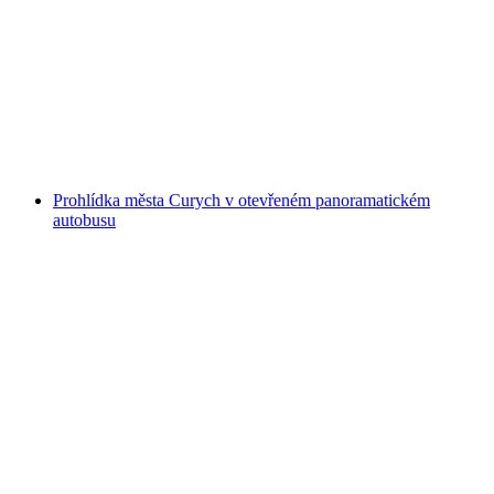
"Inner City Blues" Městský okruh
prostřednictvím Curychu
na osobu
od CZK 12148
Prohlídka města Curych v otevřeném panoramatickém
autobusu