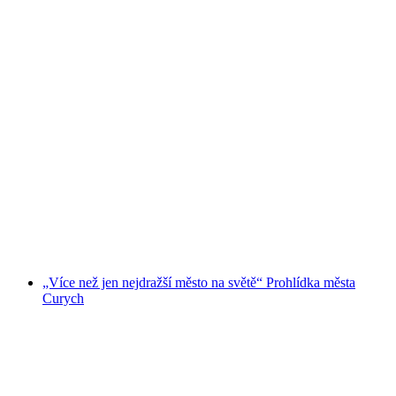
"Cestování časem po Curychu" soukromý
imerzní zážitek ze města
na osobu
od CZK 3726
„Více než jen nejdražší město na světě“ Prohlídka města
Curych