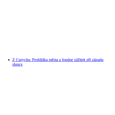
Burger-Tuk s přílohami a vínem v Curychu
na osobu
od CZK 6992
Z Curychu: Prohlídka města a fondue zážitek při západu
slunce