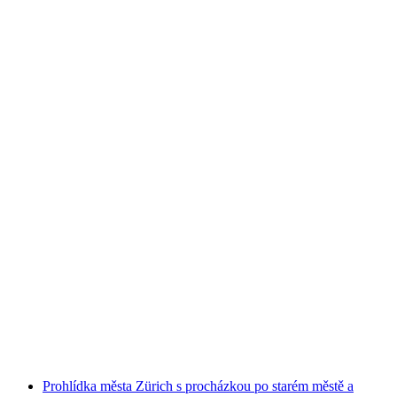
Soukromá prohlídka města v Curychu se
Stadtflüsterern
na osobu
od CZK 4320
Prohlídka města Zürich s procházkou po starém městě a