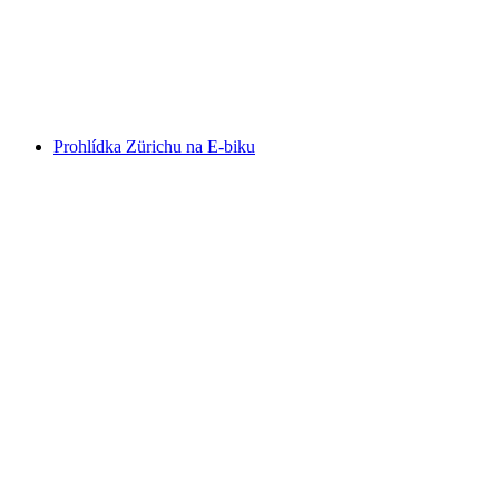
na osobu
od CZK 10798
Prohlídka Zürichu na E-biku