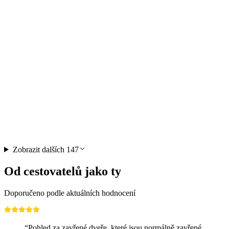
Veřejná prohlídka Thunu
na osobu
od CZK 405
Zobrazit dalších 147
Od cestovatelů jako ty
Doporučeno podle aktuálních hodnocení
“Pohled za zavřené dveře, které jsou normálně zavřené,