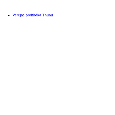
od CZK 486
Veřejná prohlídka Thunu