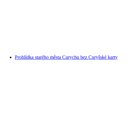
Okružní jízda Curychem a okolím s trajektem
a lanovkou
na osobu
od CZK 1755
Prohlídka starého města Curychu bez Curyšské karty