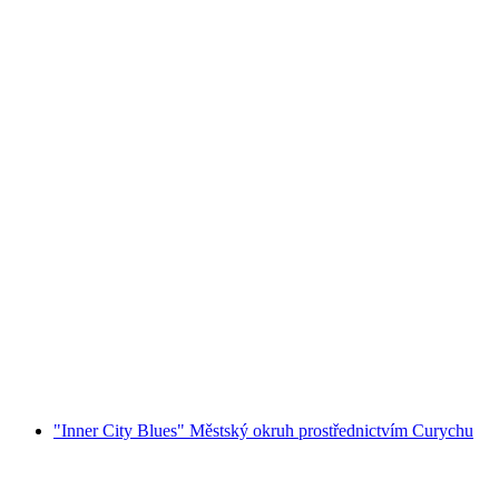
Prohlídka starého města Curychu bez Curyšské
karty
na osobu
od CZK 675
"Inner City Blues" Městský okruh prostřednictvím Curychu