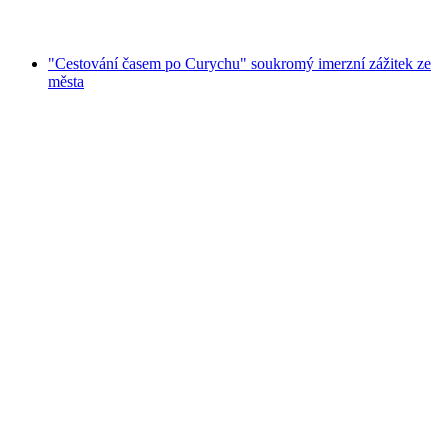
od CZK 5507
"Cestování časem po Curychu" soukromý imerzní zážitek ze
města