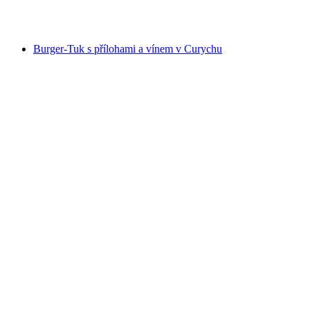
na osobu
od CZK 918
Burger-Tuk s přílohami a vínem v Curychu