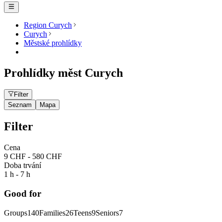
Region Curych
Curych
Městské prohlídky
Prohlídky měst Curych
Filter
Seznam
Mapa
Filter
Cena
9 CHF - 580 CHF
Doba trvání
1 h - 7 h
Good for
Groups
140
Families
26
Teens
9
Seniors
7