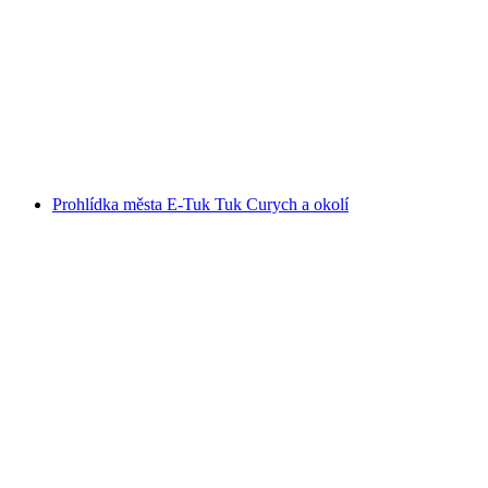
Prohlídka města Zürich s procházkou po
starém městě a plavbou
na osobu
od CZK 1188
Prohlídka města E-Tuk Tuk Curych a okolí